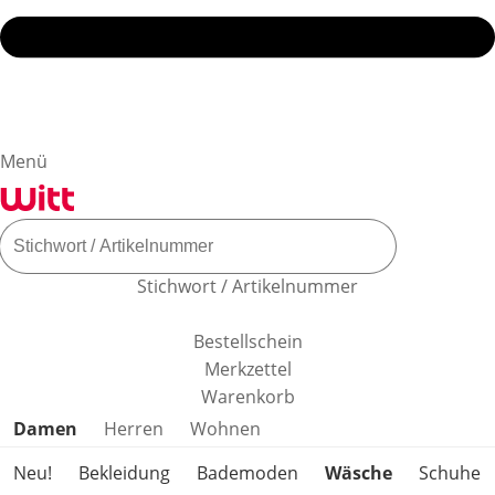
Menü
Stichwort / Artikelnummer
Bestellschein
Merkzettel
Warenkorb
Produktkategorien überspringen
Damen
Herren
Wohnen
Neu!
Bekleidung
Bademoden
Wäsche
Schuhe