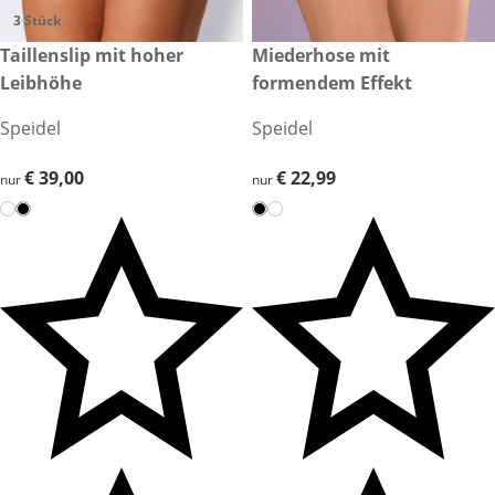
3 Stück
€ 39,00
Taillenslip mit hoher
€ 22,99
Miederhose mit
Leibhöhe
formendem Effekt
Speidel
Speidel
€ 39,00
€ 39,00
€ 22,99
€ 22,99
nur
nur