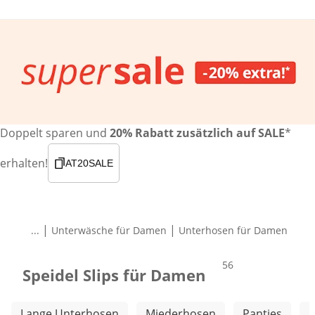
Doppelt sparen und
20% Rabatt zusätzlich auf SALE
*
erhalten!
AT20SALE
|
|
...
Unterwäsche für Damen
Unterhosen für Damen
Produkte
56
Speidel Slips für Damen
Weitere Kategorien überspringen
Lange Unterhosen
Miederhosen
Panties
S