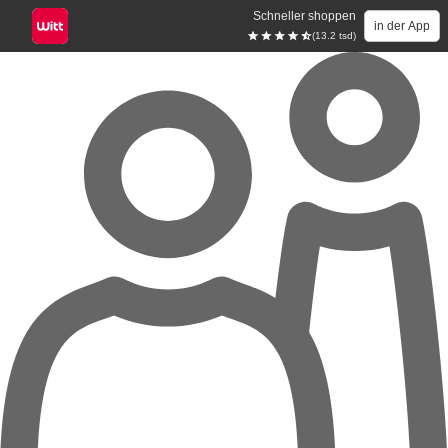
Schneller shoppen
in der App
(13.2 tsd)
Zum Hauptinhalt springen