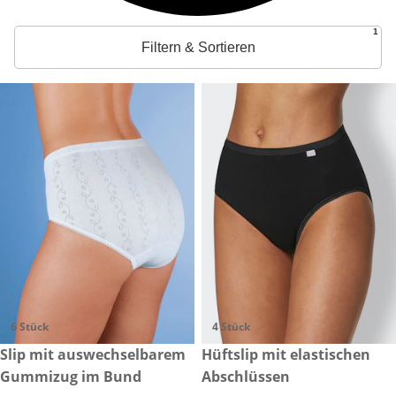
1
Filtern & Sortieren
6 Stück
4 Stück
€ 45,00
Slip mit auswechselbarem
€ 37,99
Hüftslip mit elastischen
Gummizug im Bund
Abschlüssen