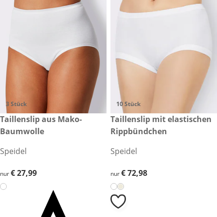
3 Stück
10 Stück
€ 27,99
Taillenslip aus Mako-
€ 72,98
Taillenslip mit elastischen
Baumwolle
Rippbündchen
Speidel
Speidel
€ 27,99
€ 27,99
€ 72,98
€ 72,98
nur
nur