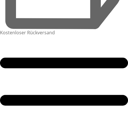
Kostenloser Rückversand