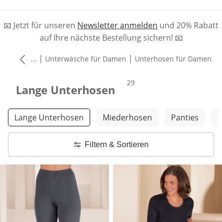
📧 Jetzt für unseren
Newsletter anmelden
und 20% Rabatt
auf Ihre nächste Bestellung sichern! 📧
|
|
...
Unterwäsche für Damen
Unterhosen für Damen
Produkte
29
Lange Unterhosen
Weitere Kategorien überspringen
Lange Unterhosen
Miederhosen
Panties
S
Filtern & Sortieren