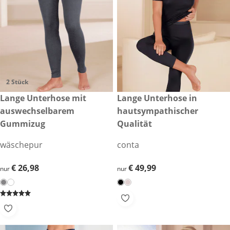
2 Stück
€ 26,98
Lange Unterhose mit
€ 49,99
Lange Unterhose in
auswechselbarem
hautsympathischer
Gummizug
Qualität
wäschepur
conta
€ 26,98
€ 26,98
€ 49,99
€ 49,99
nur
nur