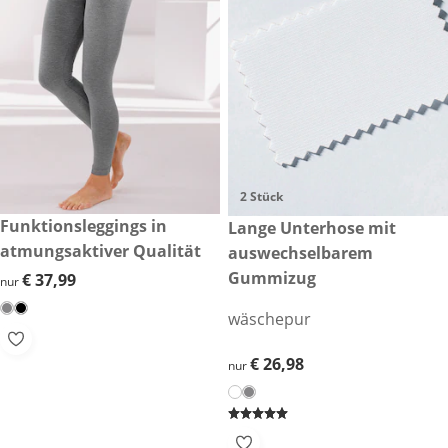
2 Stück
€ 37,99
Funktionsleggings in
€ 26,98
Lange Unterhose mit
atmungsaktiver Qualität
auswechselbarem
Gummizug
€ 37,99
€ 37,99
nur
wäschepur
€ 26,98
€ 26,98
nur