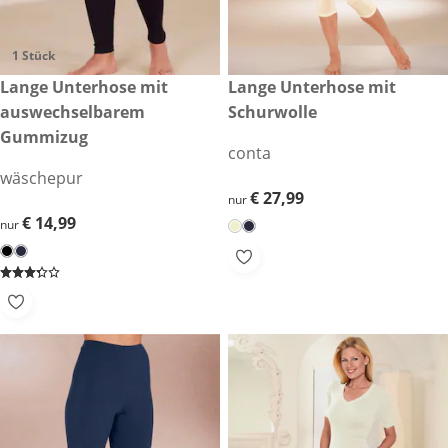
1 Stück
€ 14,99
Lange Unterhose mit
€ 27,99
Lange Unterhose mit
auswechselbarem
Schurwolle
Gummizug
conta
wäschepur
€ 27,99
€ 27,99
nur
€ 14,99
€ 14,99
nur