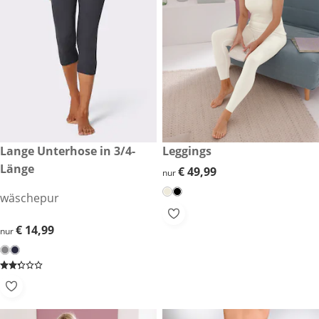
€ 14,99
Lange Unterhose in 3/4-
€ 49,99
Leggings
Länge
€ 49,99
€ 49,99
nur
wäschepur
€ 14,99
€ 14,99
nur