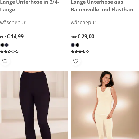
€ 14,99
Lange Unterhose in 3/4-
€ 29,00
Lange Unterhose aus
Länge
Baumwolle und Elasthan
wäschepur
wäschepur
€ 14,99
€ 14,99
€ 29,00
€ 29,00
nur
nur