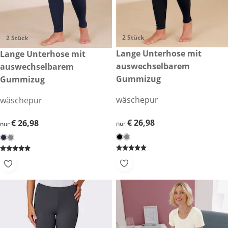
2 Stück
2 Stück
€ 26,98
Lange Unterhose mit
€ 26,98
Lange Unterhose mit
auswechselbarem
auswechselbarem
Gummizug
Gummizug
wäschepur
wäschepur
€ 26,98
€ 26,98
€ 26,98
€ 26,98
nur
nur