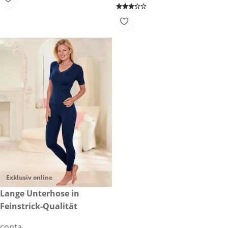
Exklusiv online
€ 27,99
Lange Unterhose in
Feinstrick-Qualität
conta