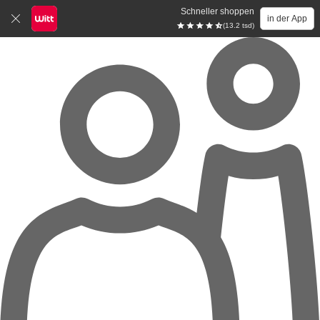
Schneller shoppen
in der App
(13.2 tsd)
Zum Hauptinhalt springen