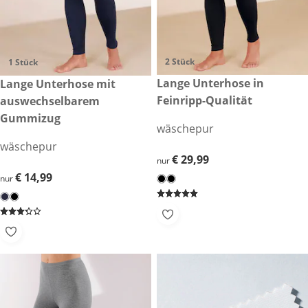
2 Stück
1 Stück
€ 29,99
Lange Unterhose in
€ 14,99
Lange Unterhose mit
Feinripp-Qualität
auswechselbarem
Gummizug
wäschepur
wäschepur
€ 29,99
€ 29,99
nur
€ 14,99
€ 14,99
nur