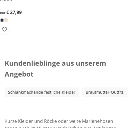
€ 27,99
€ 27,99
nur
Kategorie-Empfehlungen überspringen
Kundenlieblinge aus unserem
Angebot
Schlankmachende festliche Kleider
Brautmutter-Outfits
Inspirationstext überspringen
Kurze Kleider und Röcke oder weite Marlenehosen