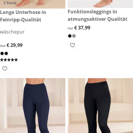
2 Stück
€ 37,99
Funktionsleggings in
€ 29,99
Lange Unterhose in
atmungsaktiver Qualität
Feinripp-Qualität
€ 37,99
€ 37,99
nur
wäschepur
€ 29,99
€ 29,99
nur