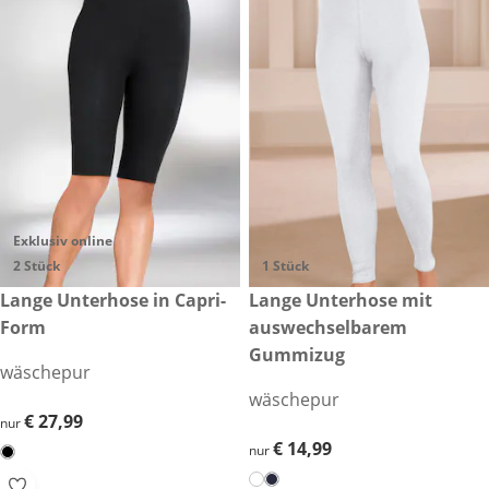
Exklusiv online
2 Stück
1 Stück
€ 27,99
Lange Unterhose in Capri-
€ 14,99
Lange Unterhose mit
Form
auswechselbarem
Gummizug
wäschepur
wäschepur
€ 27,99
€ 27,99
nur
€ 14,99
€ 14,99
nur