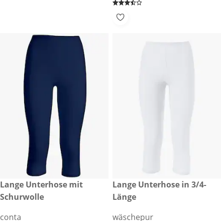
€ 27,99
Lange Unterhose mit
€ 14,99
Lange Unterhose in 3/4-
Schurwolle
Länge
conta
wäschepur