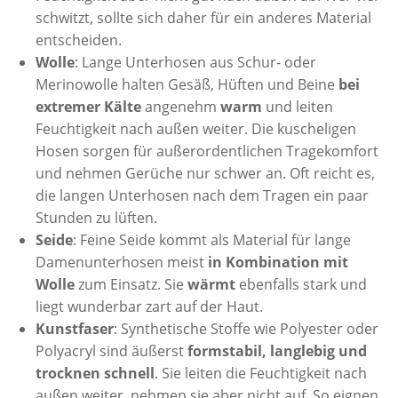
schwitzt, sollte sich daher für ein anderes Material
entscheiden.
Wolle
: Lange Unterhosen aus Schur- oder
Merinowolle halten Gesäß, Hüften und Beine
bei
extremer Kälte
angenehm
warm
und leiten
Feuchtigkeit nach außen weiter. Die kuscheligen
Hosen sorgen für außerordentlichen Tragekomfort
und nehmen Gerüche nur schwer an. Oft reicht es,
die langen Unterhosen nach dem Tragen ein paar
Stunden zu lüften.
Seide
: Feine Seide kommt als Material für lange
Damenunterhosen meist
in Kombination mit
Wolle
zum Einsatz. Sie
wärmt
ebenfalls stark und
liegt wunderbar zart auf der Haut.
Kunstfaser
: Synthetische Stoffe wie Polyester oder
Polyacryl sind äußerst
formstabil, langlebig und
trocknen schnell
. Sie leiten die Feuchtigkeit nach
außen weiter, nehmen sie aber nicht auf. So eignen