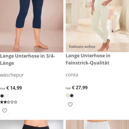
Exklusiv online
€ 27,99
Lange Unterhose in
€ 14,99
Lange Unterhose in 3/4-
Feinstrick-Qualität
Länge
conta
wäschepur
€ 27,99
€ 27,99
€ 14,99
€ 14,99
nur
nur