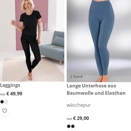
2 Stück
€ 49,99
Leggings
€ 29,00
Lange Unterhose aus
Baumwolle und Elasthan
€ 49,99
€ 49,99
nur
wäschepur
€ 29,00
€ 29,00
nur