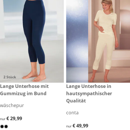
2 Stück
€ 29,99
Lange Unterhose mit
€ 49,99
Lange Unterhose in
Gummizug im Bund
hautsympathischer
Qualität
wäschepur
conta
€ 29,99
€ 29,99
nur
€ 49,99
€ 49,99
nur