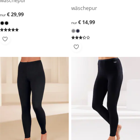
wäschepur
wäschepur
€ 29,99
€ 29,99
nur
€ 14,99
€ 14,99
nur