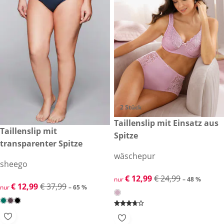
2 Stück
reduzierter Preis € 12,99, vor
Taillenslip mit Einsatz aus
-48 %
reduzierter Preis € 12,99, vorheriger Preis: € 37,99
Taillenslip mit
-65 %
Spitze
transparenter Spitze
wäschepur
sheego
reduzierter Preis € 12,99, vor
€ 12,99
€ 24,99
nur
– 48 %
reduzierter Preis € 12,99, vorheriger Preis: € 37,99
€ 12,99
€ 37,99
nur
– 65 %