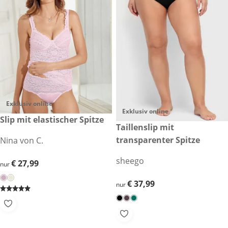
Exklusiv online
Exklusiv online
€ 27,99
Slip mit elastischer Spitze
€ 37,99
Taillenslip mit
transparenter Spitze
Nina von C.
sheego
€ 27,99
€ 27,99
nur
€ 37,99
€ 37,99
nur