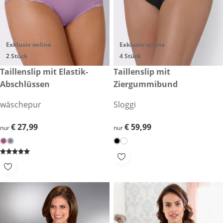
Exklusiv online
Exklusiv online
2 Stück
4 Stück
€ 27,99
Taillenslip mit Elastik-
€ 59,99
Taillenslip mit
Abschlüssen
Ziergummibund
wäschepur
Sloggi
€ 27,99
€ 27,99
€ 59,99
€ 59,99
nur
nur