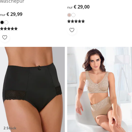
wäschepur
€ 29,00
€ 29,00
nur
€ 29,99
€ 29,99
nur
2 Stück