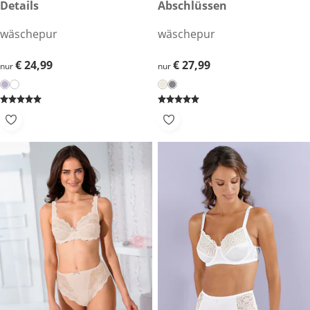
Details
Abschlüssen
wäschepur
wäschepur
€ 24,99
€ 24,99
€ 27,99
€ 27,99
nur
nur