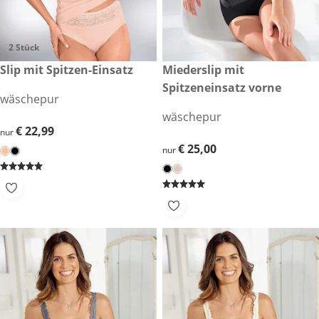
2 Stück
€ 22,99
Slip mit Spitzen-Einsatz
€ 25,00
Miederslip mit
Spitzeneinsatz vorne
wäschepur
wäschepur
€ 22,99
€ 22,99
nur
€ 25,00
€ 25,00
nur