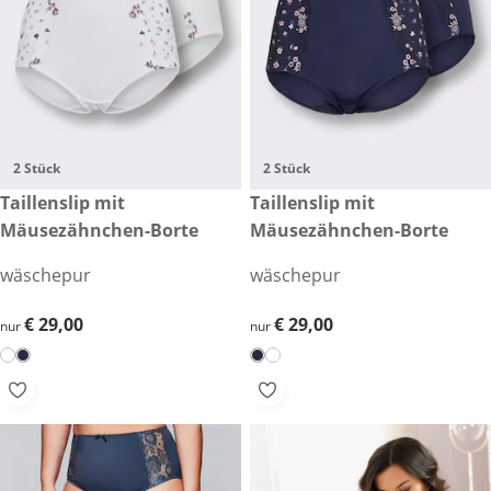
2 Stück
2 Stück
€ 29,00
Taillenslip mit
€ 29,00
Taillenslip mit
Mäusezähnchen-Borte
Mäusezähnchen-Borte
wäschepur
wäschepur
€ 29,00
€ 29,00
€ 29,00
€ 29,00
nur
nur