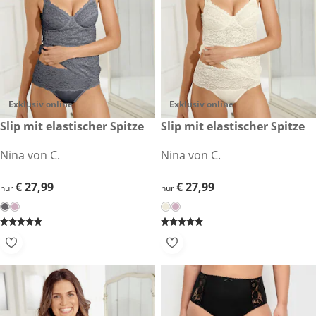
Exklusiv online
Exklusiv online
€ 27,99
Slip mit elastischer Spitze
€ 27,99
Slip mit elastischer Spitze
Nina von C.
Nina von C.
€ 27,99
€ 27,99
€ 27,99
€ 27,99
nur
nur