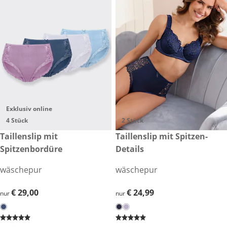
Exklusiv online
4 Stück
2 Stück
€ 29,00
Taillenslip mit
€ 24,99
Taillenslip mit Spitzen-
Spitzenbordüre
Details
wäschepur
wäschepur
€ 29,00
€ 29,00
€ 24,99
€ 24,99
nur
nur