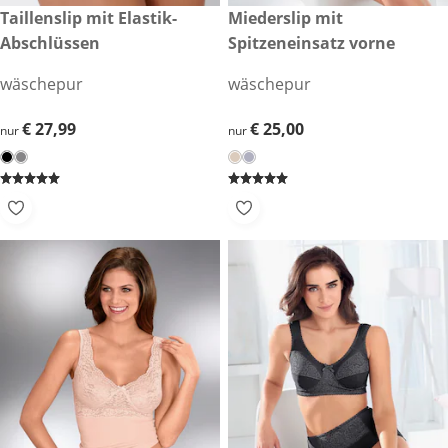
€ 27,99
Taillenslip mit Elastik-
€ 25,00
Miederslip mit
Abschlüssen
Spitzeneinsatz vorne
wäschepur
wäschepur
€ 27,99
€ 27,99
€ 25,00
€ 25,00
nur
nur