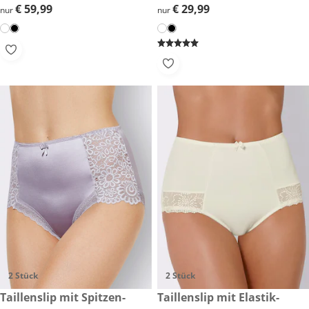
€ 59,99
€ 59,99
€ 29,99
€ 29,99
nur
nur
2 Stück
2 Stück
€ 24,99
Taillenslip mit Spitzen-
€ 27,99
Taillenslip mit Elastik-