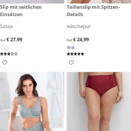
€ 27,99
Slip mit seitlichen
€ 24,99
Taillenslip mit Spitzen-
Einsätzen
Details
Sassa
wäschepur
€ 27,99
€ 27,99
€ 24,99
€ 24,99
nur
nur