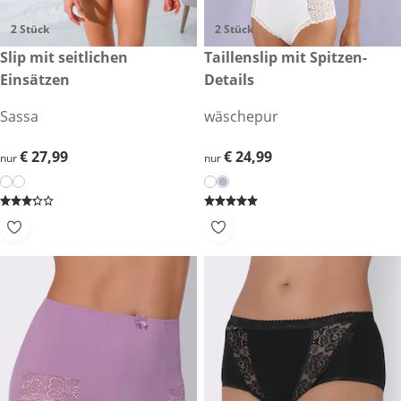
2 Stück
2 Stück
€ 27,99
Slip mit seitlichen
€ 24,99
Taillenslip mit Spitzen-
Einsätzen
Details
Sassa
wäschepur
€ 27,99
€ 27,99
€ 24,99
€ 24,99
nur
nur