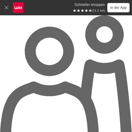
Schneller shoppen
in der App
(13.2 tsd)
Zum Hauptinhalt springen