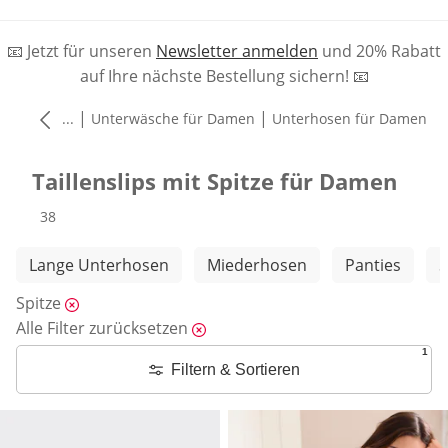
📧 Jetzt für unseren
Newsletter anmelden
und 20% Rabatt
auf Ihre nächste Bestellung sichern! 📧
|
|
...
Unterwäsche für Damen
Unterhosen für Damen
Taillenslips mit Spitze für Damen
Produkte
38
Weitere Kategorien überspringen
Lange Unterhosen
Miederhosen
Panties
S
Spitze
Alle Filter zurücksetzen
1
Filtern & Sortieren