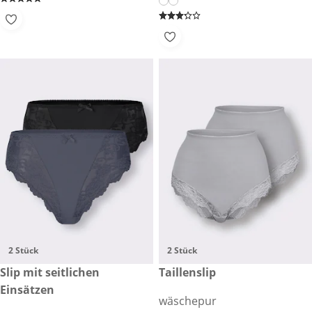
2 Stück
2 Stück
€ 27,99
Slip mit seitlichen
€ 29,00
Taillenslip
Einsätzen
wäschepur