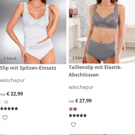
2 Stück
2 Stück
€ 27,99
Taillenslip mit Elastik-
€ 22,99
Slip mit Spitzen-Einsatz
Abschlüssen
wäschepur
wäschepur
€ 22,99
€ 22,99
nur
€ 27,99
€ 27,99
nur