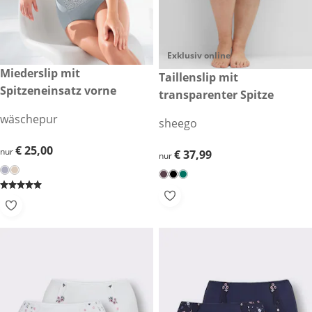
Exklusiv online
€ 25,00
Miederslip mit
€ 37,99
Taillenslip mit
Spitzeneinsatz vorne
transparenter Spitze
wäschepur
sheego
€ 25,00
€ 25,00
nur
€ 37,99
€ 37,99
nur