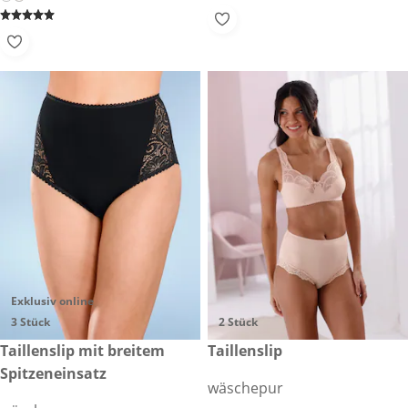
Exklusiv online
3 Stück
2 Stück
€ 29,99
Taillenslip mit breitem
€ 29,00
Taillenslip
Spitzeneinsatz
wäschepur