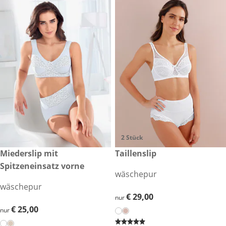
2 Stück
€ 25,00
Miederslip mit
€ 29,00
Taillenslip
Spitzeneinsatz vorne
wäschepur
wäschepur
€ 29,00
€ 29,00
nur
€ 25,00
€ 25,00
nur