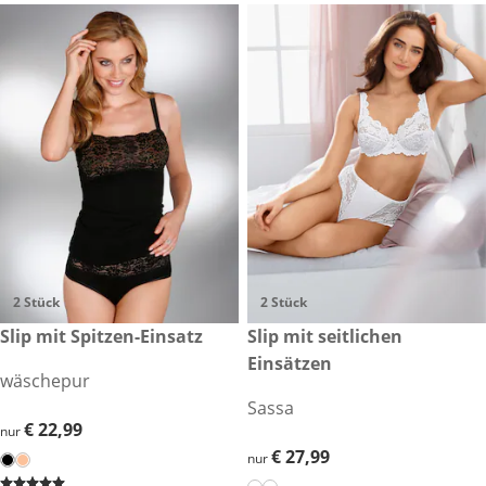
2 Stück
2 Stück
€ 22,99
Slip mit Spitzen-Einsatz
€ 27,99
Slip mit seitlichen
Einsätzen
wäschepur
Sassa
€ 22,99
€ 22,99
nur
€ 27,99
€ 27,99
nur