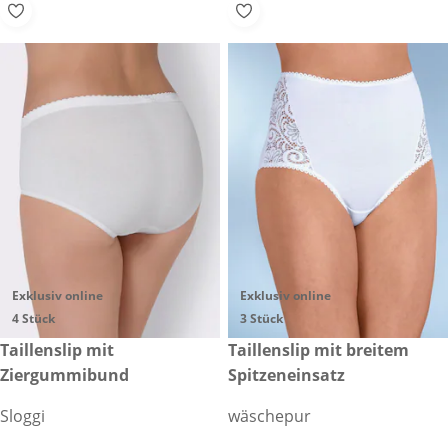
Exklusiv online
Exklusiv online
4 Stück
3 Stück
€ 59,99
Taillenslip mit
€ 29,99
Taillenslip mit breitem
Ziergummibund
Spitzeneinsatz
Sloggi
wäschepur