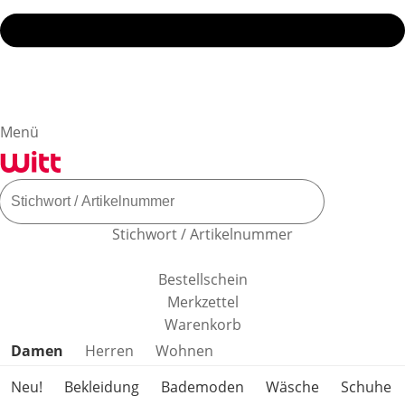
Menü
Stichwort / Artikelnummer
Bestellschein
Merkzettel
Warenkorb
Produktkategorien überspringen
Damen
Herren
Wohnen
Neu!
Bekleidung
Bademoden
Wäsche
Schuhe