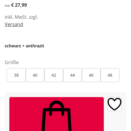
€ 27,99
€ 27,99
nur
inkl. MwSt. zzgl.
Versand
schwarz + anthrazit
Größe
38
40
42
44
46
48