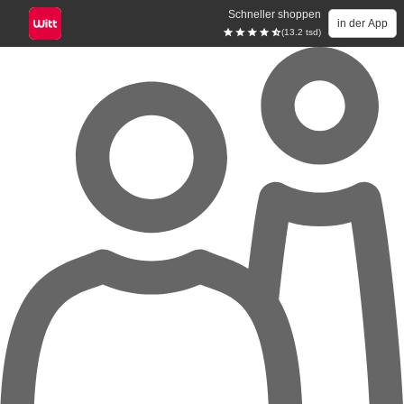
Schneller shoppen
in der App
(13.2 tsd)
Zum Hauptinhalt springen