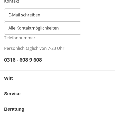
Kontakt
E-Mail schreiben
Öffnet E-Mail-Client
Alle Kontaktmöglichkeiten
Telefonnummer
Persönlich täglich von 7-23 Uhr
Telefonnummer:
0316 - 608 9 608
Öffnet Telefon-Client
Witt
Service
Beratung