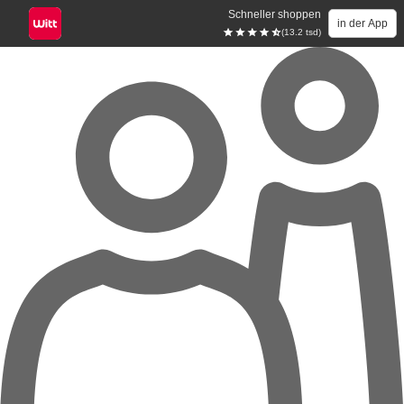
Schneller shoppen
in der App
(13.2 tsd)
Zum Hauptinhalt springen