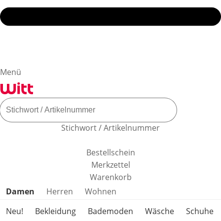
Menü
Stichwort / Artikelnummer
Bestellschein
Merkzettel
Warenkorb
Produktkategorien überspringen
Damen
Herren
Wohnen
Neu!
Bekleidung
Bademoden
Wäsche
Schuhe