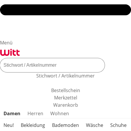
Menü
Stichwort / Artikelnummer
Bestellschein
Merkzettel
Warenkorb
Produktkategorien überspringen
Damen
Herren
Wohnen
Neu!
Bekleidung
Bademoden
Wäsche
Schuhe