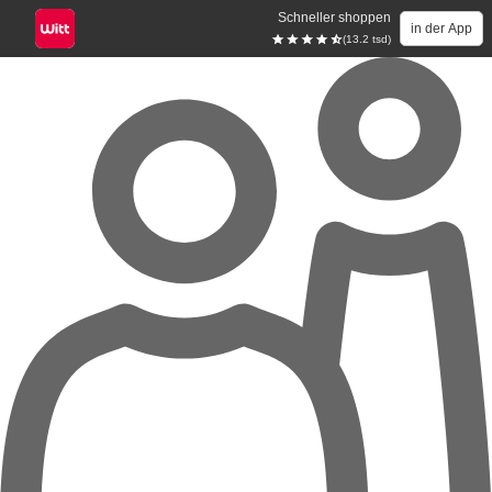
Schneller shoppen
in der App
(13.2 tsd)
Zum Hauptinhalt springen