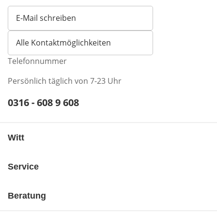
E-Mail schreiben
Öffnet E-Mail-Client
Alle Kontaktmöglichkeiten
Telefonnummer
Persönlich täglich von 7-23 Uhr
Telefonnummer:
0316 - 608 9 608
Öffnet Telefon-Client
Witt
Service
Beratung