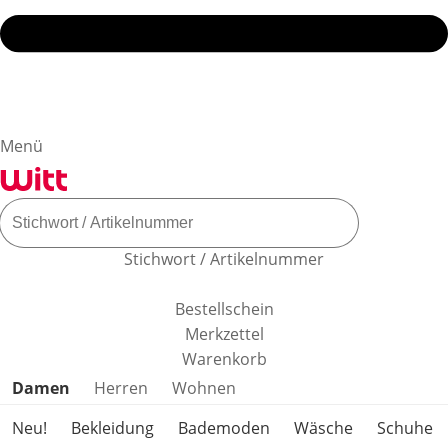
Menü
Stichwort / Artikelnummer
Bestellschein
Merkzettel
Warenkorb
Produktkategorien überspringen
Damen
Herren
Wohnen
Neu!
Bekleidung
Bademoden
Wäsche
Schuhe