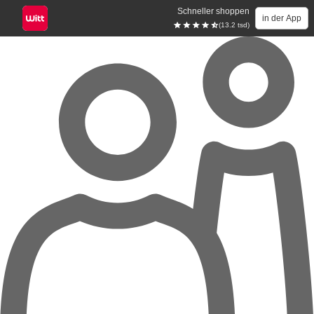
Schneller shoppen
in der App
(13.2 tsd)
Zum Hauptinhalt springen