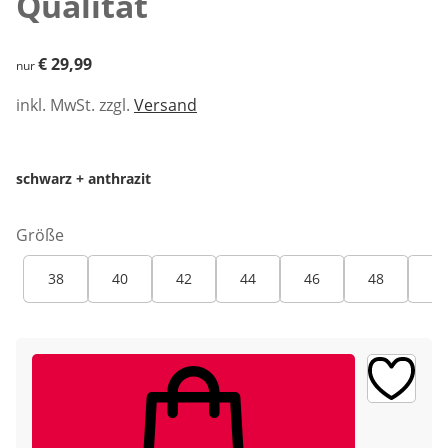
Qualität
€ 29,99
€ 29,99
nur
inkl. MwSt. zzgl.
Versand
schwarz + anthrazit
Größe
38
40
42
44
46
48
50