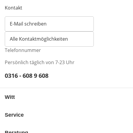
Kontakt
E-Mail schreiben
Öffnet E-Mail-Client
Alle Kontaktmöglichkeiten
Telefonnummer
Persönlich täglich von 7-23 Uhr
Telefonnummer:
0316 - 608 9 608
Öffnet Telefon-Client
Witt
Service
Beratung