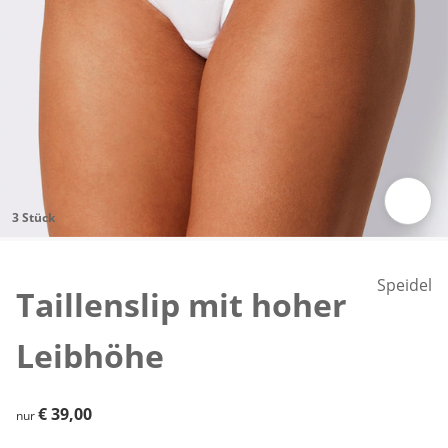
3 Stück
Zum Vergrößern auf das Bild klicken
Speidel
Taillenslip mit hoher
Leibhöhe
€ 39,00
€ 39,00
nur