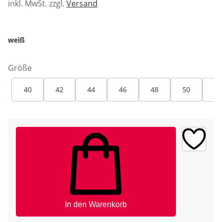
inkl. MwSt. zzgl.
Versand
weiß
Größe
40
42
44
46
48
50
52
In den Warenkorb