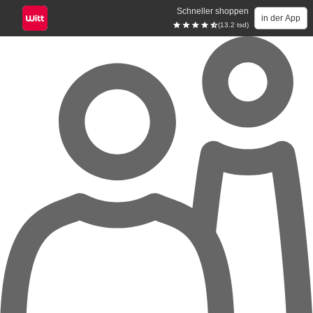
Schneller shoppen
in der App
(13.2 tsd)
Zum Hauptinhalt springen