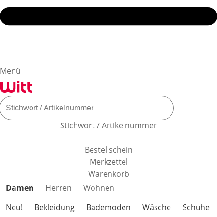
Menü
Stichwort / Artikelnummer
Bestellschein
Merkzettel
Warenkorb
Produktkategorien überspringen
Damen
Herren
Wohnen
Neu!
Bekleidung
Bademoden
Wäsche
Schuhe