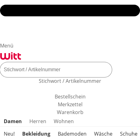
Menü
Stichwort / Artikelnummer
Bestellschein
Merkzettel
Warenkorb
Produktkategorien überspringen
Damen
Herren
Wohnen
Neu!
Bekleidung
Bademoden
Wäsche
Schuhe