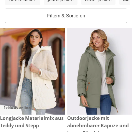
Filtern & Sortieren
Exklusiv online
€ 149,00
Longjacke Materialmix aus
€ 99,99
Outdoorjacke mit
Teddy und Stepp
abnehmbarer Kapuze und