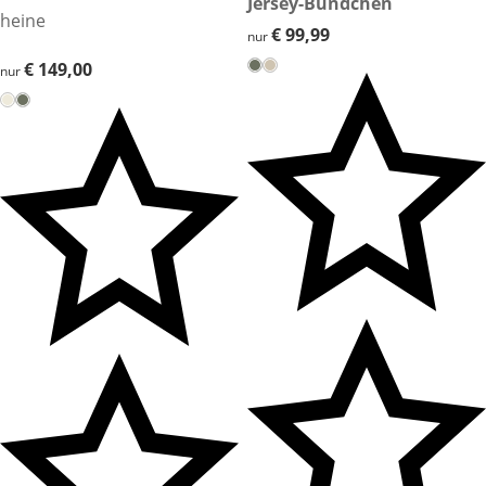
Jersey-Bündchen
heine
€ 99,99
€ 99,99
nur
€ 149,00
€ 149,00
nur