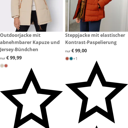
€ 99,99
Outdoorjacke mit
€ 99,00
Steppjacke mit elastischer
abnehmbarer Kapuze und
Kontrast-Paspelierung
Jersey-Bündchen
€ 99,00
€ 99,00
nur
€ 99,99
€ 99,99
nur
+1