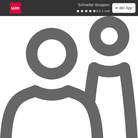
Schneller shoppen
in der App
(13.2 tsd)
Zum Hauptinhalt springen