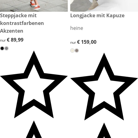
€ 89,99
Steppjacke mit
€ 159,00
Longjacke mit Kapuze
kontrastfarbenen
heine
Akzenten
€ 89,99
€ 89,99
nur
€ 159,00
€ 159,00
nur