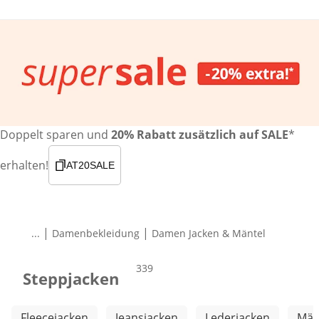
Doppelt sparen und
20% Rabatt zusätzlich auf SALE
*
erhalten!
AT20SALE
|
|
...
Damenbekleidung
Damen Jacken & Mäntel
Produkte
339
Steppjacken
Weitere Kategorien überspringen
Fleecejacken
Jeansjacken
Lederjacken
Män