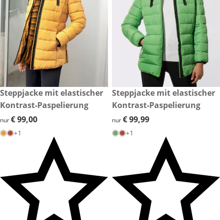
€ 99,00
Steppjacke mit elastischer
€ 99,99
Steppjacke mit elastischer
Kontrast-Paspelierung
Kontrast-Paspelierung
€ 99,00
€ 99,00
€ 99,99
€ 99,99
nur
nur
+1
+1