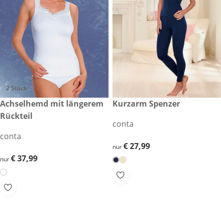
2 Stück
€ 37,99
Achselhemd mit längerem
€ 27,99
Kurzarm Spenzer
Rückteil
conta
conta
€ 27,99
€ 27,99
nur
€ 37,99
€ 37,99
nur