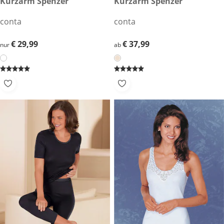
€ 29,99
Kurzarm Spenzer
€ 37,99
Kurzarm Spenzer
conta
conta
€ 29,99
€ 29,99
€ 37,99
€ 37,99
nur
ab