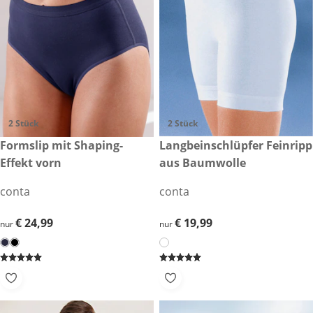
2 Stück
2 Stück
€ 24,99
Formslip mit Shaping-
€ 19,99
Langbeinschlüpfer Feinripp
Effekt vorn
aus Baumwolle
conta
conta
€ 24,99
€ 24,99
€ 19,99
€ 19,99
nur
nur