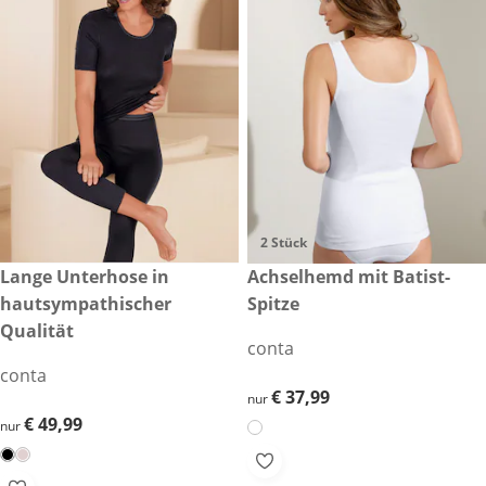
2 Stück
€ 49,99
Lange Unterhose in
€ 37,99
Achselhemd mit Batist-
hautsympathischer
Spitze
Qualität
conta
conta
€ 37,99
€ 37,99
nur
€ 49,99
€ 49,99
nur