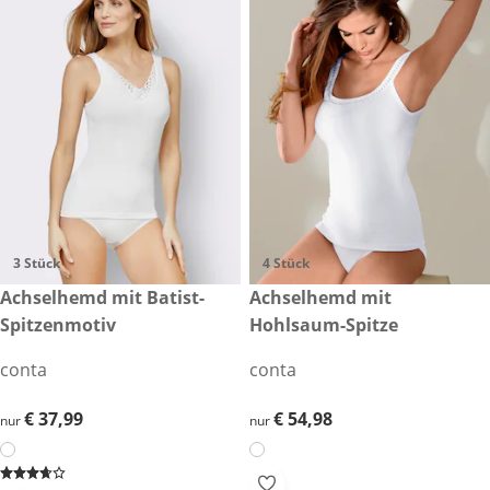
3 Stück
4 Stück
€ 37,99
Achselhemd mit Batist-
€ 54,98
Achselhemd mit
Spitzenmotiv
Hohlsaum-Spitze
conta
conta
€ 37,99
€ 37,99
€ 54,98
€ 54,98
nur
nur