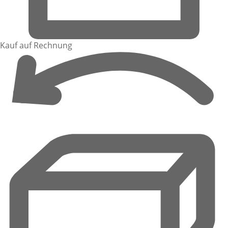
Kauf auf Rechnung