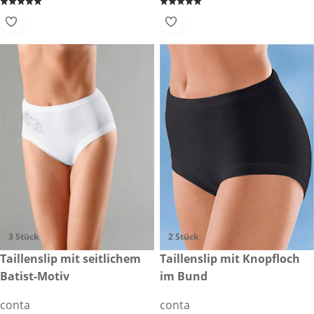
3 Stück
2 Stück
€ 29,99
Taillenslip mit seitlichem
€ 19,99
Taillenslip mit Knopfloch
Batist-Motiv
im Bund
conta
conta