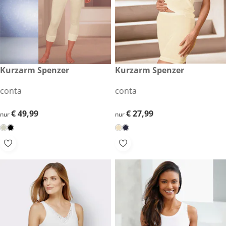
€ 49,99
Kurzarm Spenzer
€ 27,99
Kurzarm Spenzer
conta
conta
€ 49,99
€ 49,99
€ 27,99
€ 27,99
nur
nur