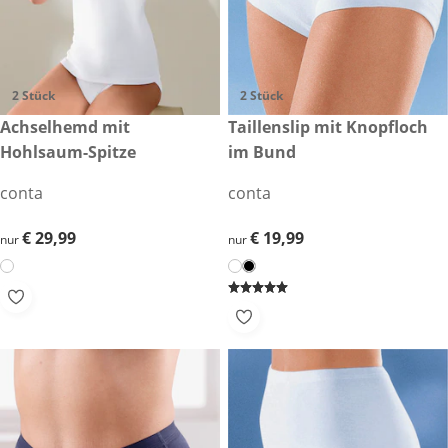
2 Stück
2 Stück
€ 29,99
Achselhemd mit
€ 19,99
Taillenslip mit Knopfloch
Hohlsaum-Spitze
im Bund
conta
conta
€ 29,99
€ 29,99
€ 19,99
€ 19,99
nur
nur