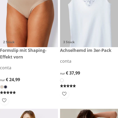
2 Stück
3 Stück
€ 24,99
Formslip mit Shaping-
€ 37,99
Achselhemd im 3er-Pack
Effekt vorn
conta
conta
€ 37,99
€ 37,99
nur
€ 24,99
€ 24,99
nur