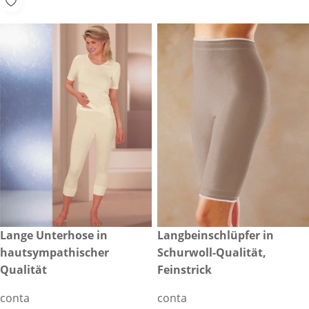
€ 49,99
Lange Unterhose in
€ 37,99
Langbeinschlüpfer in
hautsympathischer
Schurwoll-Qualität,
Qualität
Feinstrick
conta
conta