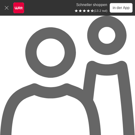
Schneller shoppen
in der App
(13.2 tsd)
Zum Hauptinhalt springen