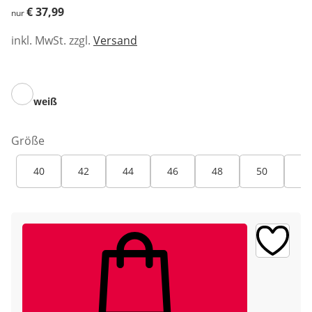
€ 37,99
€ 37,99
nur
inkl. MwSt. zzgl.
Versand
weiß
Größe
40
42
44
46
48
50
52