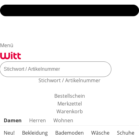
Menü
Stichwort / Artikelnummer
Bestellschein
Merkzettel
Warenkorb
Produktkategorien überspringen
Damen
Herren
Wohnen
Neu!
Bekleidung
Bademoden
Wäsche
Schuhe