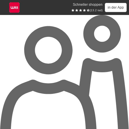
Schneller shoppen
in der App
(13.2 tsd)
Zum Hauptinhalt springen