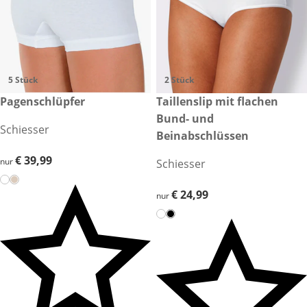
5 Stück
2 Stück
€ 39,99
Pagenschlüpfer
€ 24,99
Taillenslip mit flachen
Bund- und
Schiesser
Beinabschlüssen
€ 39,99
€ 39,99
nur
Schiesser
€ 24,99
€ 24,99
nur