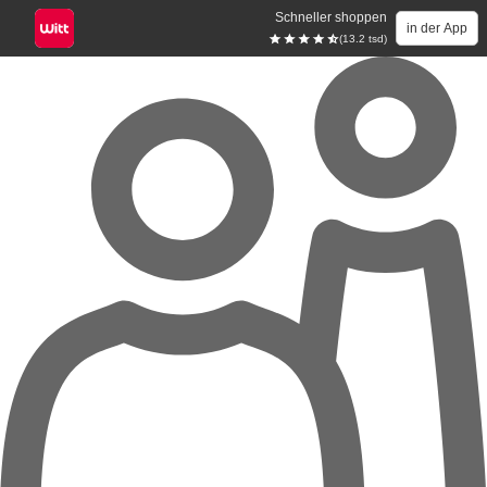
Schneller shoppen
in der App
(13.2 tsd)
Zum Hauptinhalt springen