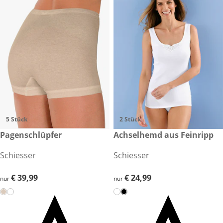
5 Stück
2 Stück
€ 39,99
Pagenschlüpfer
€ 24,99
Achselhemd aus Feinripp
Schiesser
Schiesser
€ 39,99
€ 39,99
€ 24,99
€ 24,99
nur
nur