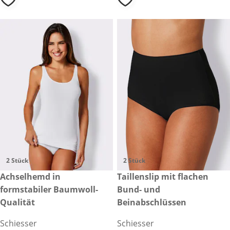
2 Stück
2 Stück
€ 37,99
Achselhemd in
€ 24,99
Taillenslip mit flachen
formstabiler Baumwoll-
Bund- und
Qualität
Beinabschlüssen
Schiesser
Schiesser