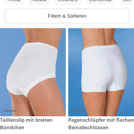
Filtern & Sortieren
4 Stück
2 Stück
€ 27,99
Taillenslip mit breiten
€ 24,99
Pagenschlüpfer mit flachen
Bündchen
Beinabschlüssen