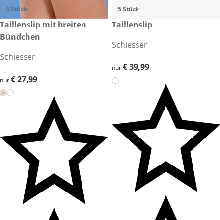
4 Stück
5 Stück
€ 27,99
Taillenslip mit breiten
€ 39,99
Taillenslip
Bündchen
Schiesser
Schiesser
€ 39,99
€ 39,99
nur
€ 27,99
€ 27,99
nur