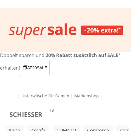
Doppelt sparen und
20% Rabatt zusätzlich auf SALE
*
erhalten!
AT20SALE
|
|
...
Unterwäsche für Damen
Markenshop
Produkte
19
SCHIESSER
Weitere Kategorien überspringen
Anita
Ascafa
COMAZO
Comtessa
cont