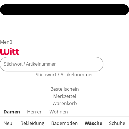
Menü
Stichwort / Artikelnummer
Bestellschein
Merkzettel
Warenkorb
Produktkategorien überspringen
Damen
Herren
Wohnen
Neu!
Bekleidung
Bademoden
Wäsche
Schuhe