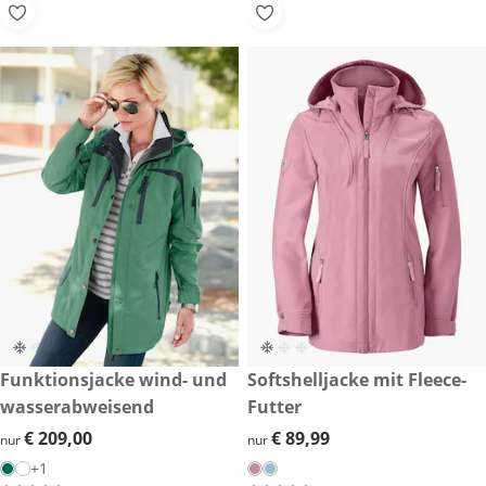
€ 209,00
Funktionsjacke wind- und
€ 89,99
Softshelljacke mit Fleece-
wasserabweisend
Futter
€ 209,00
€ 209,00
€ 89,99
€ 89,99
nur
nur
+1