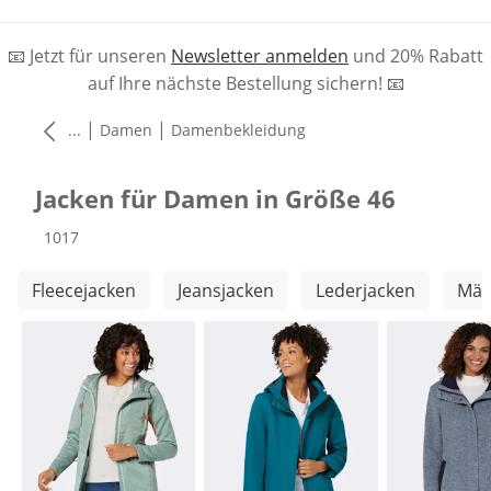
📧 Jetzt für unseren
Newsletter anmelden
und 20% Rabatt
auf Ihre nächste Bestellung sichern! 📧
|
|
...
Damen
Damenbekleidung
Jacken für Damen in Größe 46
Produkte
1017
Weitere Kategorien überspringen
Fleecejacken
Jeansjacken
Lederjacken
Män