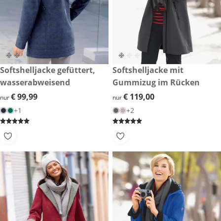
€ 99,99
Softshelljacke gefüttert,
€ 119,00
Softshelljacke mit
wasserabweisend
Gummizug im Rücken
€ 99,99
€ 99,99
€ 119,00
€ 119,00
nur
nur
+1
+2