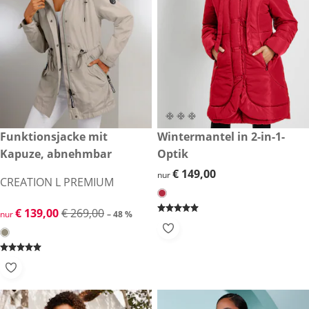
reduzierter Preis € 139,00, vorheriger Preis: € 269,00
Funktionsjacke mit
€ 149,00
Wintermantel in 2-in-1-
-48 %
Kapuze, abnehmbar
Optik
€ 149,00
€ 149,00
nur
CREATION L PREMIUM
reduzierter Preis € 139,00, vorheriger Preis: € 269,00
€ 139,00
€ 269,00
nur
– 48 %