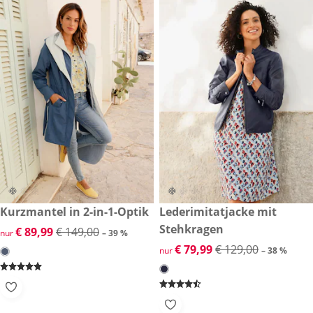
reduzierter Preis € 89,99, vorheriger Preis: € 149,00
Kurzmantel in 2-in-1-Optik
reduzierter Preis € 79,99, vor
Lederimitatjacke mit
-39 %
-38 %
Stehkragen
reduzierter Preis € 89,99, vorheriger Preis: € 149,00
€ 89,99
€ 149,00
nur
– 39 %
reduzierter Preis € 79,99, vor
€ 79,99
€ 129,00
nur
– 38 %