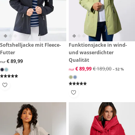
€ 89,99
Softshelljacke mit Fleece-
reduzierter Preis € 89,99, vor
Funktionsjacke in wind-
-52 %
Futter
und wasserdichter
Qualität
€ 89,99
€ 89,99
nur
reduzierter Preis € 89,99, vor
€ 89,99
€ 189,00
nur
– 52 %