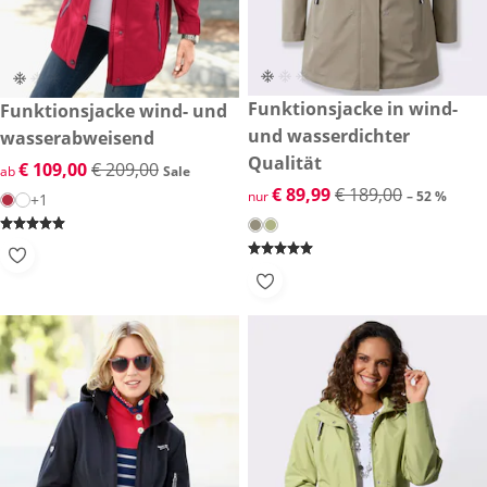
reduzierter Preis € 89,99, vor
Funktionsjacke in wind-
reduzierter Preis € 109,00, vorheriger Preis: € 209,00
Funktionsjacke wind- und
-52 %
Sale
und wasserdichter
wasserabweisend
Qualität
reduzierter Preis € 109,00, vorheriger Preis: € 209,00
€ 109,00
€ 209,00
ab
Sale
reduzierter Preis € 89,99, vor
€ 89,99
€ 189,00
nur
– 52 %
+1