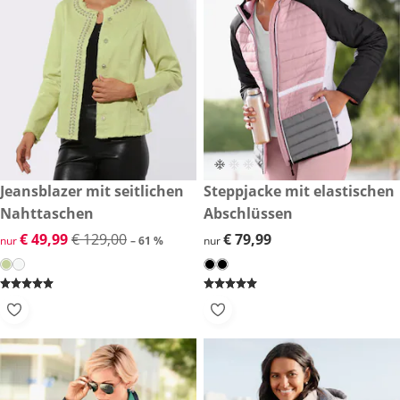
reduzierter Preis € 49,99, vorheriger Preis: € 129,00
Jeansblazer mit seitlichen
€ 79,99
Steppjacke mit elastischen
-61 %
Nahttaschen
Abschlüssen
reduzierter Preis € 49,99, vorheriger Preis: € 129,00
€ 49,99
€ 129,00
€ 79,99
€ 79,99
nur
– 61 %
nur