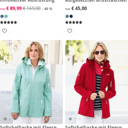
reduzierter Preis € 89,99, vorheriger Preis: € 169,00
€ 89,99
€ 169,00
€ 45,00
€ 45,00
nur
– 46 %
nur
€ 89,99
Softshelljacke mit Fleece-
€ 89,99
Softshelljacke mit Fleece-