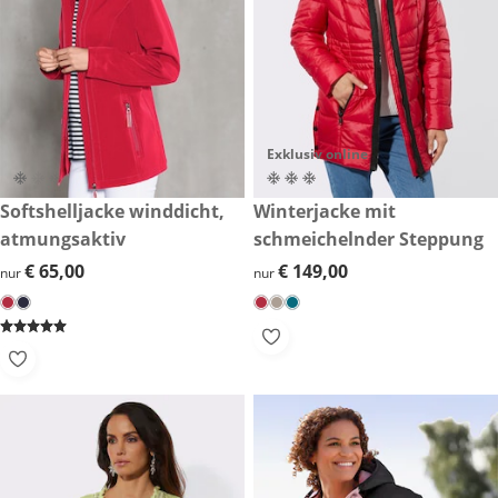
Exklusiv online
€ 65,00
Softshelljacke winddicht,
€ 149,00
Winterjacke mit
atmungsaktiv
schmeichelnder Steppung
€ 65,00
€ 65,00
€ 149,00
€ 149,00
nur
nur