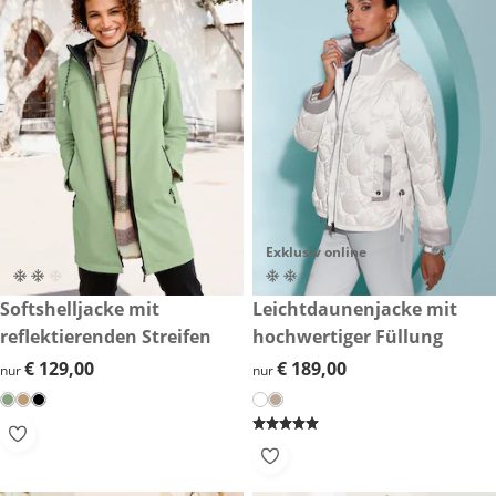
Exklusiv online
€ 129,00
Softshelljacke mit
€ 189,00
Leichtdaunenjacke mit
reflektierenden Streifen
hochwertiger Füllung
€ 129,00
€ 129,00
€ 189,00
€ 189,00
nur
nur