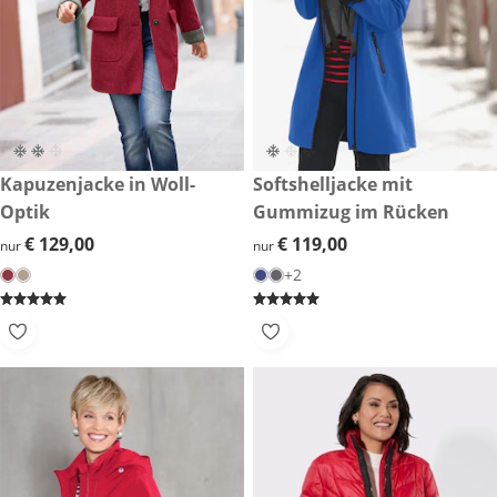
€ 129,00
Kapuzenjacke in Woll-
€ 119,00
Softshelljacke mit
Optik
Gummizug im Rücken
€ 129,00
€ 129,00
€ 119,00
€ 119,00
nur
nur
+2