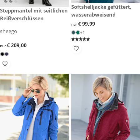
€ 99,99
Softshelljacke gefüttert,
€ 209,00
Steppmantel mit seitlichen
wasserabweisend
Reißverschlüssen
€ 99,99
€ 99,99
nur
sheego
+1
€ 209,00
€ 209,00
nur