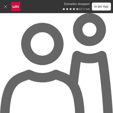
Schneller shoppen
in der App
(13.2 tsd)
Zum Hauptinhalt springen