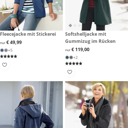
€ 49,99
Fleecejacke mit Stickerei
€ 119,00
Softshelljacke mit
Gummizug im Rücken
€ 49,99
€ 49,99
nur
€ 119,00
€ 119,00
+5
nur
+2