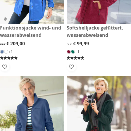
€ 209,00
Funktionsjacke wind- und
€ 99,99
Softshelljacke gefüttert,
wasserabweisend
wasserabweisend
€ 209,00
€ 209,00
€ 99,99
€ 99,99
nur
nur
+1
+1