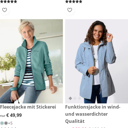
€ 49,99
Fleecejacke mit Stickerei
reduzierter Preis € 89,99, vor
Funktionsjacke in wind-
-52 %
und wasserdichter
€ 49,99
€ 49,99
nur
Qualität
+5