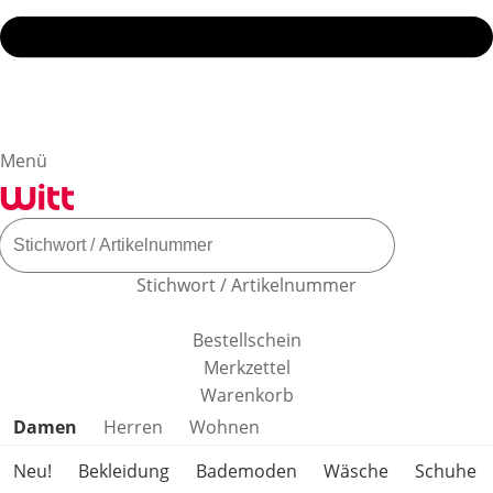
Menü
Stichwort / Artikelnummer
Bestellschein
Merkzettel
Warenkorb
Produktkategorien überspringen
Damen
Herren
Wohnen
Neu!
Bekleidung
Bademoden
Wäsche
Schuhe