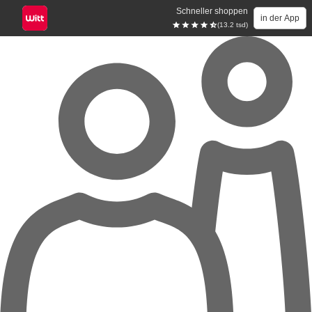
Schneller shoppen
in der App
(13.2 tsd)
Zum Hauptinhalt springen