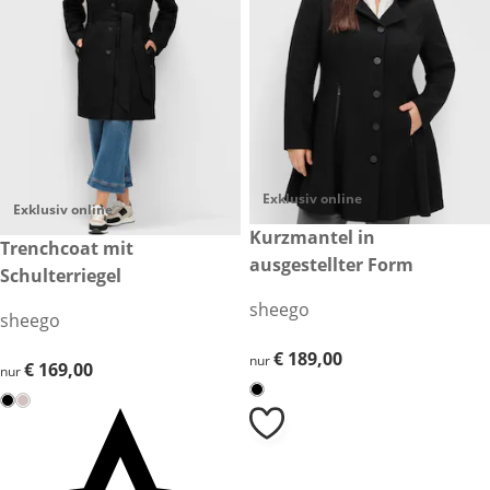
Exklusiv online
Exklusiv online
€ 189,00
Kurzmantel in
€ 169,00
Trenchcoat mit
ausgestellter Form
Schulterriegel
sheego
sheego
€ 189,00
€ 189,00
nur
€ 169,00
€ 169,00
nur