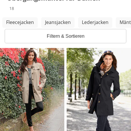
Produkte
18
Weitere Kategorien überspringen
Fleecejacken
Jeansjacken
Lederjacken
Mänt
Filtern & Sortieren