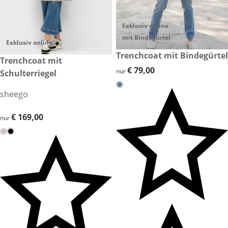
Exklusiv online
mit Bindegürtel
Exklusiv online
€ 79,00
Trenchcoat mit Bindegürtel
€ 169,00
Trenchcoat mit
€ 79,00
€ 79,00
nur
Schulterriegel
sheego
€ 169,00
€ 169,00
nur