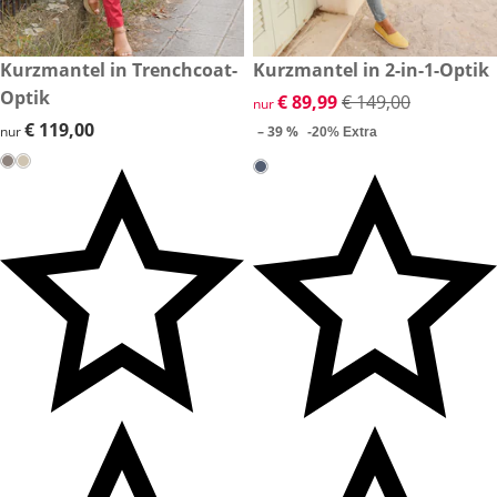
€ 119,00
Kurzmantel in Trenchcoat-
reduzierter Preis € 89,99, vor
Kurzmantel in 2-in-1-Optik
-39 %
Optik
reduzierter Preis € 89,99, vor
€ 89,99
€ 149,00
nur
€ 119,00
€ 119,00
nur
– 39 %
-20% Extra