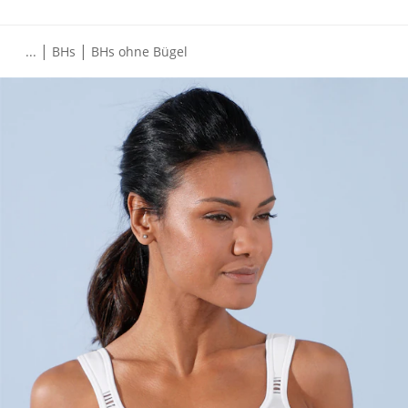
|
|
...
BHs
BHs ohne Bügel