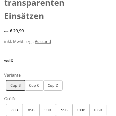
transparenten
Einsätzen
€ 29,99
€ 29,99
nur
inkl. MwSt. zzgl.
Versand
weiß
Variante
Cup B
Cup C
Cup D
Größe
80B
85B
90B
95B
100B
105B