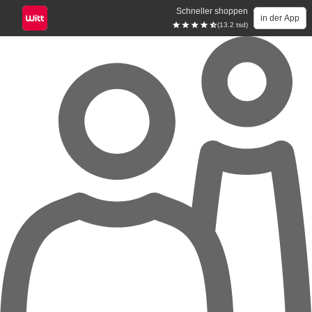
Schneller shoppen
in der App
(13.2 tsd)
Zum Hauptinhalt springen