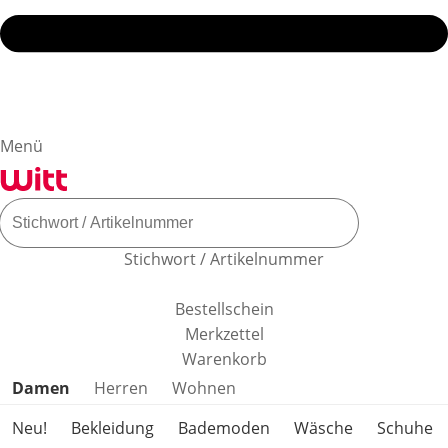
Menü
Stichwort / Artikelnummer
Bestellschein
Merkzettel
Warenkorb
Produktkategorien überspringen
Damen
Herren
Wohnen
Neu!
Bekleidung
Bademoden
Wäsche
Schuhe