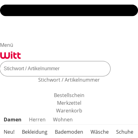
Menü
Stichwort / Artikelnummer
Bestellschein
Merkzettel
Warenkorb
Produktkategorien überspringen
Damen
Herren
Wohnen
Neu!
Bekleidung
Bademoden
Wäsche
Schuhe