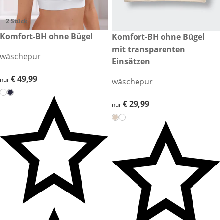
2 Stück
€ 49,99
Komfort-BH ohne Bügel
€ 29,99
Komfort-BH ohne Bügel
mit transparenten
wäschepur
Einsätzen
€ 49,99
€ 49,99
nur
wäschepur
€ 29,99
€ 29,99
nur