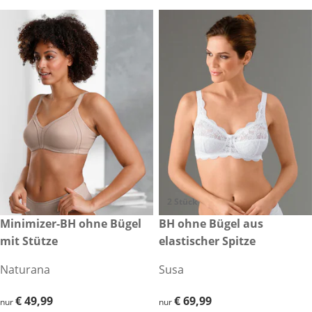
2 Stück
€ 49,99
Minimizer-BH ohne Bügel
€ 69,99
BH ohne Bügel aus
mit Stütze
elastischer Spitze
Naturana
Susa
€ 49,99
€ 49,99
€ 69,99
€ 69,99
nur
nur