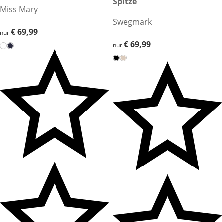
Spitze
Miss Mary
Swegmark
€ 69,99
€ 69,99
nur
€ 69,99
€ 69,99
nur