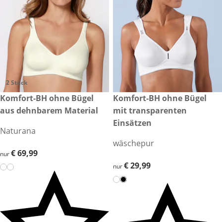
2 Stück
€ 69,99
Komfort-BH ohne Bügel
€ 29,99
Komfort-BH ohne Bügel
aus dehnbarem Material
mit transparenten
Einsätzen
Naturana
wäschepur
€ 69,99
€ 69,99
nur
€ 29,99
€ 29,99
nur