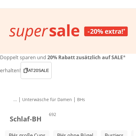
Doppelt sparen und
20% Rabatt zusätzlich auf SALE
*
erhalten!
AT20SALE
|
|
...
Unterwäsche für Damen
BHs
Produkte
692
Schlaf-BH
Weitere Kategorien überspringen
BHs große Cups
BHs ohne Bügel
Bustiers