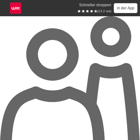
Schneller shoppen
in der App
(13.2 tsd)
Zum Hauptinhalt springen