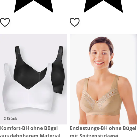
2 Stück
€ 69,99
Komfort-BH ohne Bügel
€ 59,99
Entlastungs-BH ohne Bügel
aus dehnbarem Material
mit Spitzenstickerei