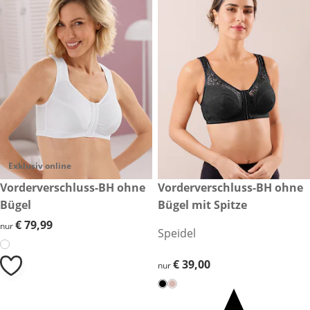
Exklusiv online
€ 79,99
Vorderverschluss-BH ohne
€ 39,00
Vorderverschluss-BH ohne
Bügel
Bügel mit Spitze
€ 79,99
€ 79,99
nur
Speidel
€ 39,00
€ 39,00
nur