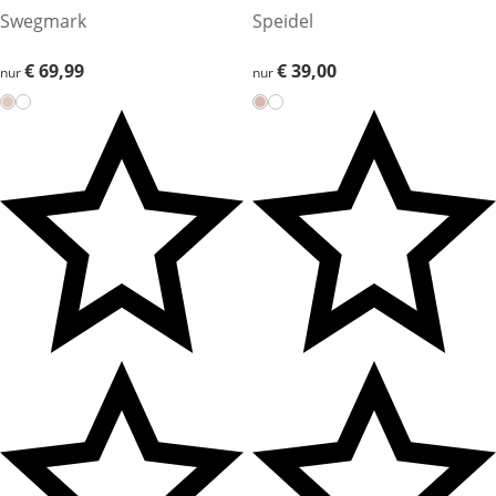
Swegmark
Speidel
€ 69,99
€ 69,99
€ 39,00
€ 39,00
nur
nur