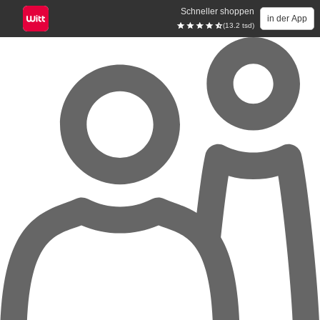
Schneller shoppen
in der App
(13.2 tsd)
Zum Hauptinhalt springen