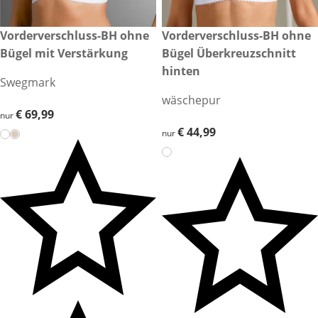
€ 69,99
Vorderverschluss-BH ohne
€ 44,99
Vorderverschluss-BH ohne
Bügel mit Verstärkung
Bügel Überkreuzschnitt
hinten
Swegmark
wäschepur
€ 69,99
€ 69,99
nur
€ 44,99
€ 44,99
nur