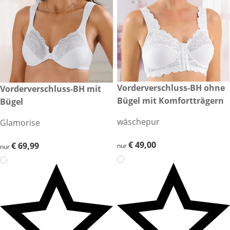
€ 49,00
Vorderverschluss-BH ohne
€ 69,99
Vorderverschluss-BH mit
Bügel mit Komfortträgern
Bügel
wäschepur
Glamorise
€ 49,00
€ 49,00
€ 69,99
€ 69,99
nur
nur