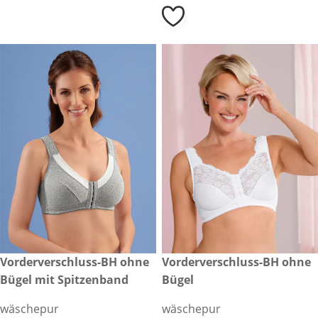
€ 29,00
Vorderverschluss-BH ohne
reduzierter Preis € 27,99, vor
Vorderverschluss-BH ohne
Sale
Bügel mit Spitzenband
Bügel
wäschepur
wäschepur