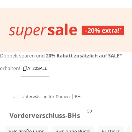
Doppelt sparen und
20% Rabatt zusätzlich auf SALE
*
erhalten!
AT20SALE
|
|
...
Unterwäsche für Damen
BHs
Produkte
50
Vorderverschluss-BHs
Weitere Kategorien überspringen
BHs große Cups
BHs ohne Bügel
Bustiers