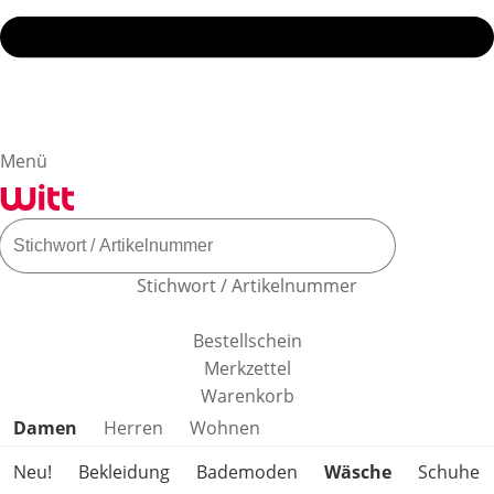
Menü
Stichwort / Artikelnummer
Bestellschein
Merkzettel
Warenkorb
Produktkategorien überspringen
Damen
Herren
Wohnen
Neu!
Bekleidung
Bademoden
Wäsche
Schuhe