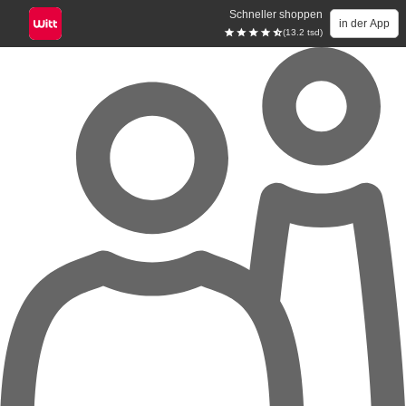
Schneller shoppen
in der App
(13.2 tsd)
Zum Hauptinhalt springen