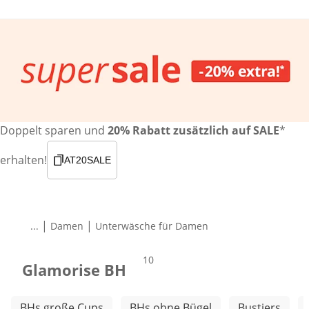
Doppelt sparen und
20% Rabatt zusätzlich auf SALE
*
erhalten!
AT20SALE
|
|
...
Damen
Unterwäsche für Damen
Produkte
10
Glamorise BH
Weitere Kategorien überspringen
BHs große Cups
BHs ohne Bügel
Bustiers