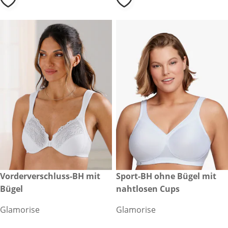
€ 69,99
Vorderverschluss-BH mit
€ 69,99
Sport-BH ohne Bügel mit
Bügel
nahtlosen Cups
Glamorise
Glamorise