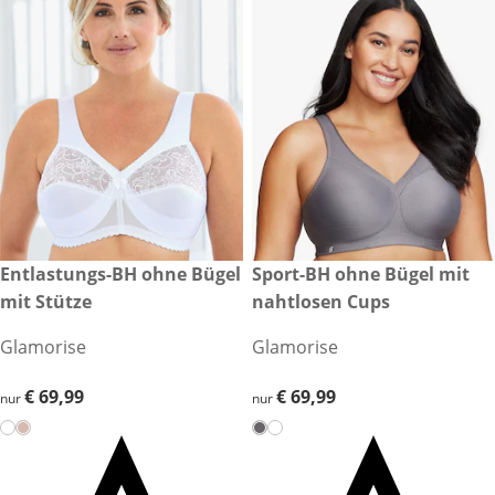
€ 69,99
Entlastungs-BH ohne Bügel
€ 69,99
Sport-BH ohne Bügel mit
mit Stütze
nahtlosen Cups
Glamorise
Glamorise
€ 69,99
€ 69,99
€ 69,99
€ 69,99
nur
nur