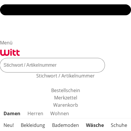
Menü
Stichwort / Artikelnummer
Bestellschein
Merkzettel
Warenkorb
Produktkategorien überspringen
Damen
Herren
Wohnen
Neu!
Bekleidung
Bademoden
Wäsche
Schuhe