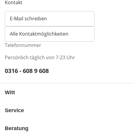
Kontakt
E-Mail schreiben
Öffnet E-Mail-Client
Alle Kontaktmöglichkeiten
Telefonnummer
Persönlich täglich von 7-23 Uhr
Telefonnummer:
0316 - 608 9 608
Öffnet Telefon-Client
Witt
Service
Beratung