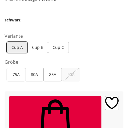
schwarz
Variante
Cup A
Cup B
Cup C
Größe
75A
80A
85A
90A