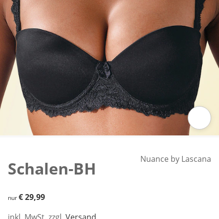
Zum Vergrößern auf das Bild klicken
Nuance by Lascana
Schalen-BH
€ 29,99
€ 29,99
nur
inkl. MwSt. zzgl.
Versand