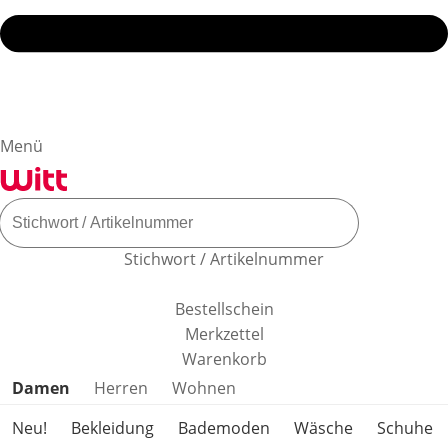
Menü
Stichwort / Artikelnummer
Bestellschein
Merkzettel
Warenkorb
Produktkategorien überspringen
Damen
Herren
Wohnen
Neu!
Bekleidung
Bademoden
Wäsche
Schuhe