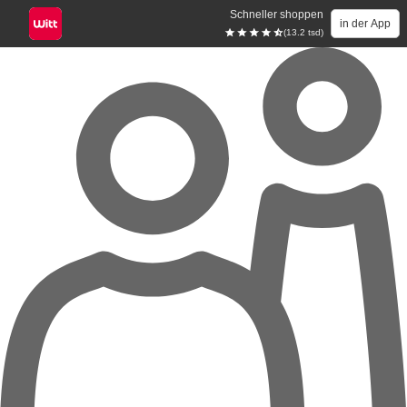
Schneller shoppen
in der App
(13.2 tsd)
Zum Hauptinhalt springen