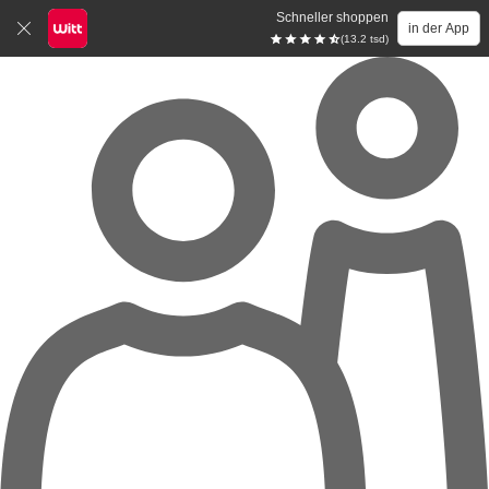
Schneller shoppen
in der App
(13.2 tsd)
Zum Hauptinhalt springen