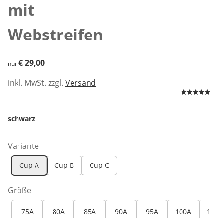
mit
Webstreifen
€ 29,00
€ 29,00
nur
inkl. MwSt. zzgl.
Versand
schwarz
Variante
Cup A
Cup B
Cup C
Größe
75A
80A
85A
90A
95A
100A
10