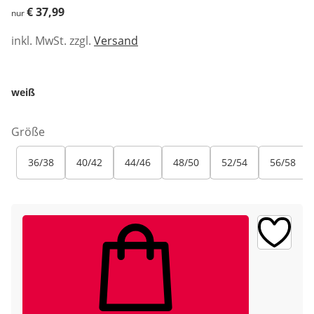
€ 37,99
€ 37,99
nur
inkl. MwSt. zzgl.
Versand
weiß
Größe
36/38
40/42
44/46
48/50
52/54
56/58