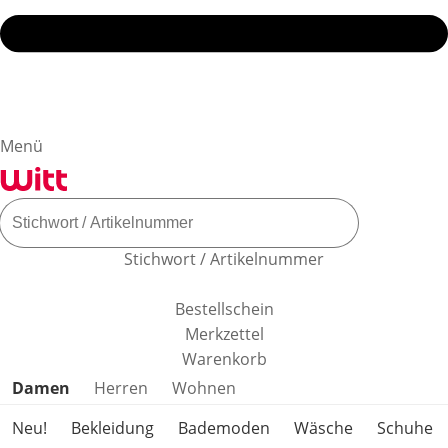
Menü
Stichwort / Artikelnummer
Bestellschein
Merkzettel
Warenkorb
Produktkategorien überspringen
Damen
Herren
Wohnen
Neu!
Bekleidung
Bademoden
Wäsche
Schuhe