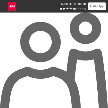
Schneller shoppen
in der App
(13.2 tsd)
Zum Hauptinhalt springen