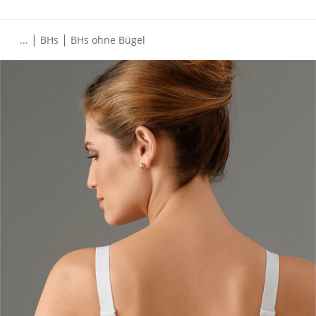
|
|
...
BHs
BHs ohne Bügel