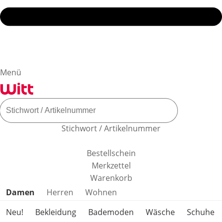
Menü
Stichwort / Artikelnummer
Bestellschein
Merkzettel
Warenkorb
Produktkategorien überspringen
Damen
Herren
Wohnen
Neu!
Bekleidung
Bademoden
Wäsche
Schuhe