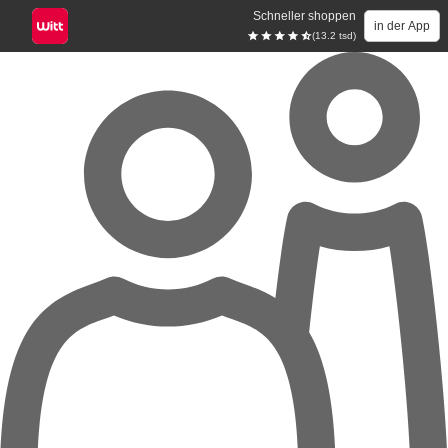
Schneller shoppen
in der App
(13.2 tsd)
Zum Hauptinhalt springen