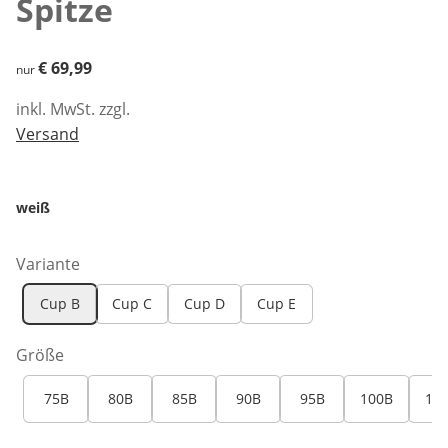
Spitze
€ 69,99
€ 69,99
nur
inkl. MwSt. zzgl.
Versand
weiß
Variante
Cup B
Cup C
Cup D
Cup E
Größe
75B
80B
85B
90B
95B
100B
10