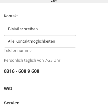
Chat
Kontakt
E-Mail schreiben
Öffnet E-Mail-Client
Alle Kontaktmöglichkeiten
Telefonnummer
Persönlich täglich von 7-23 Uhr
Telefonnummer:
0316 - 608 9 608
Öffnet Telefon-Client
Witt
Service