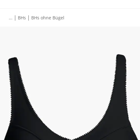
|
|
...
BHs
BHs ohne Bügel