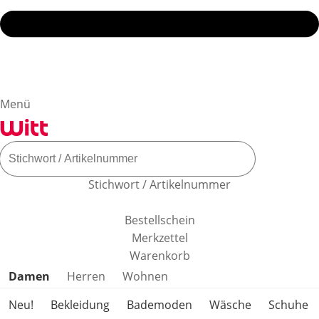
Menü
Stichwort / Artikelnummer
Bestellschein
Merkzettel
Warenkorb
Produktkategorien überspringen
Damen
Herren
Wohnen
Neu!
Bekleidung
Bademoden
Wäsche
Schuhe