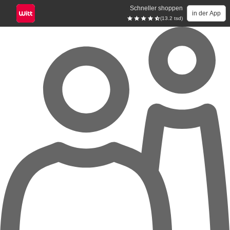
Schneller shoppen
in der App
(13.2 tsd)
Zum Hauptinhalt springen