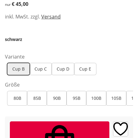
€ 45,00
€ 45,00
nur
inkl. MwSt. zzgl.
Versand
schwarz
Variante
Cup B
Cup C
Cup D
Cup E
Größe
80B
85B
90B
95B
100B
105B
11