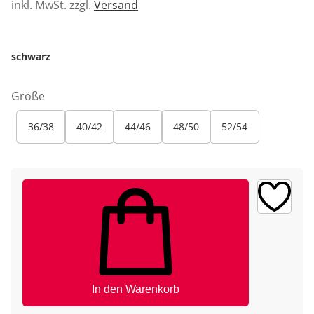
inkl. MwSt. zzgl.
Versand
schwarz
Größe
36/38
40/42
44/46
48/50
52/54
In den Warenkorb