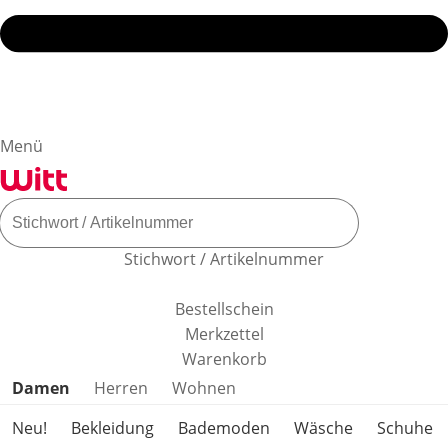
Menü
Stichwort / Artikelnummer
Bestellschein
Merkzettel
Warenkorb
Produktkategorien überspringen
Damen
Herren
Wohnen
Neu!
Bekleidung
Bademoden
Wäsche
Schuhe