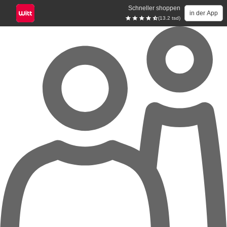
Schneller shoppen
in der App
(13.2 tsd)
Zum Hauptinhalt springen