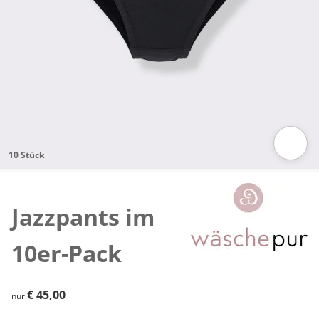
10 Stück
Zum Vergrößern auf das Bild klicken
Jazzpants im
10er-Pack
€ 45,00
€ 45,00
nur