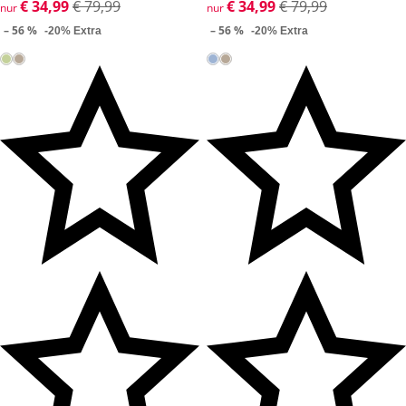
reduzierter Preis € 34,99, vorheriger Preis: € 79,99
€ 34,99
€ 79,99
reduzierter Preis € 34,99, vor
€ 34,99
€ 79,99
nur
nur
– 56 %
– 56 %
-20% Extra
-20% Extra