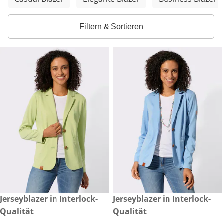
Filtern & Sortieren
reduzierter Preis € 34,99, vorheriger Preis: € 79,99
Jerseyblazer in Interlock-
reduzierter Preis € 34,99, vor
Jerseyblazer in Interlock-
-56 %
-56 %
Qualität
Qualität