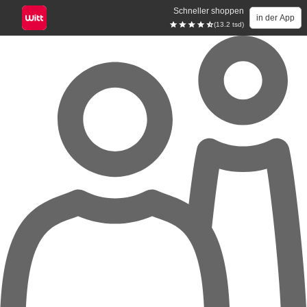
Schneller shoppen
in der App
(13.2 tsd)
Zum Hauptinhalt springen