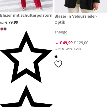
€ 79,99
Blazer mit Schulterpolstern
reduzierter Preis € 49,99, vor
Blazer in Veloursleder-
-61 %
€ 79,99
€ 79,99
Optik
nur
sheego
reduzierter Preis € 49,99, vor
€ 49,99
€ 129,00
nur
– 61 %
-20% Extra