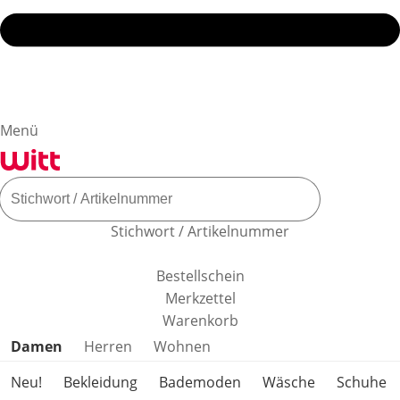
Menü
Stichwort / Artikelnummer
Bestellschein
Merkzettel
Warenkorb
Produktkategorien überspringen
Damen
Herren
Wohnen
Neu!
Bekleidung
Bademoden
Wäsche
Schuhe