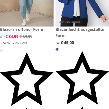
Exklusiv online
reduzierter Preis € 34,99, vorheriger Preis: € 69,99
Blazer in offener Form
€ 45,00
Blazer leicht ausgestellte
-50 %
Form
reduzierter Preis € 34,99, vorheriger Preis: € 69,99
€ 34,99
€ 69,99
nur
€ 45,00
€ 45,00
– 50 %
nur
-20% Extra