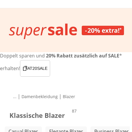
Doppelt sparen und
20% Rabatt zusätzlich auf SALE
*
erhalten!
AT20SALE
|
|
...
Damenbekleidung
Blazer
Produkte
87
Klassische Blazer
Weitere Kategorien überspringen
Casual Blazer
Elegante Blazer
Business Blazer