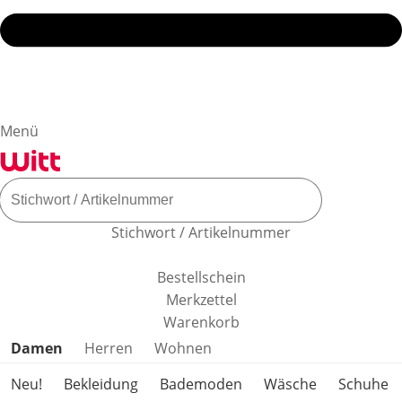
Menü
Stichwort / Artikelnummer
Bestellschein
Merkzettel
Warenkorb
Produktkategorien überspringen
Damen
Herren
Wohnen
Neu!
Bekleidung
Bademoden
Wäsche
Schuhe