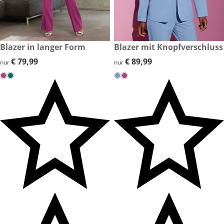
€ 79,99
Blazer in langer Form
€ 89,99
Blazer mit Knopfverschluss
€ 79,99
€ 79,99
€ 89,99
€ 89,99
nur
nur