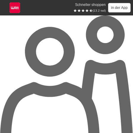
Schneller shoppen
in der App
(13.2 tsd)
Zum Hauptinhalt springen