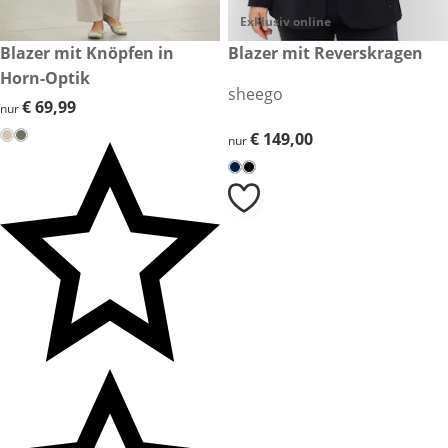
Exklusiv online
€ 69,99
Blazer mit Knöpfen in
€ 149,00
Blazer mit Reverskragen
Horn-Optik
sheego
€ 69,99
€ 69,99
nur
€ 149,00
€ 149,00
nur