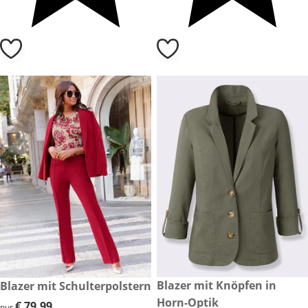
€ 69,99
Blazer mit Knöpfen in
€ 79,99
Blazer mit Schulterpolstern
Horn-Optik
€ 79,99
€ 79,99
nur