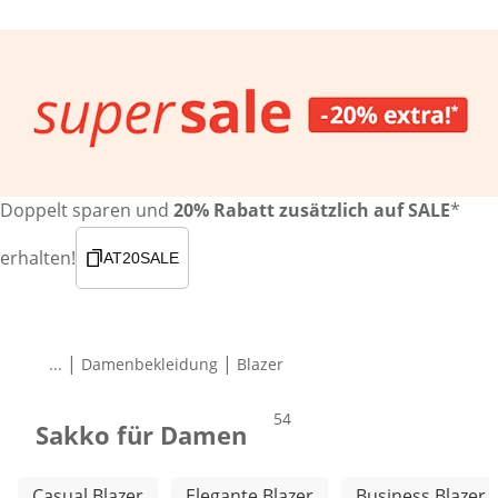
Doppelt sparen und
20% Rabatt zusätzlich auf SALE
*
erhalten!
AT20SALE
|
|
...
Damenbekleidung
Blazer
Produkte
54
Sakko für Damen
Weitere Kategorien überspringen
Casual Blazer
Elegante Blazer
Business Blazer