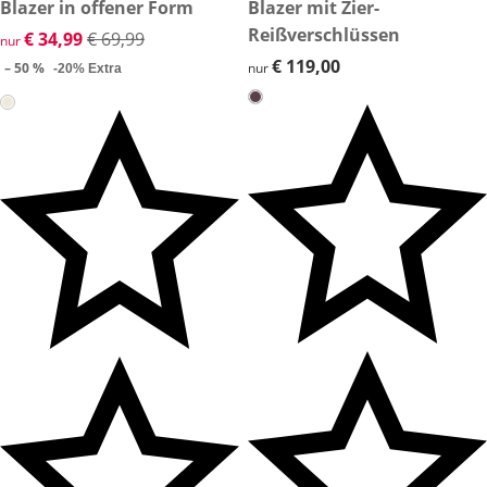
reduzierter Preis € 34,99, vorheriger Preis: € 69,99
Blazer in offener Form
€ 119,00
Blazer mit Zier-
-50 %
Reißverschlüssen
reduzierter Preis € 34,99, vorheriger Preis: € 69,99
€ 34,99
€ 69,99
nur
€ 119,00
€ 119,00
– 50 %
nur
-20% Extra