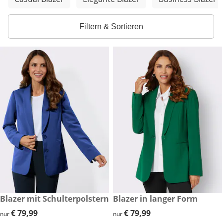
Filtern & Sortieren
€ 79,99
Blazer mit Schulterpolstern
€ 79,99
Blazer in langer Form
€ 79,99
€ 79,99
€ 79,99
€ 79,99
nur
nur