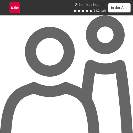
Schneller shoppen
in der App
(13.2 tsd)
Zum Hauptinhalt springen