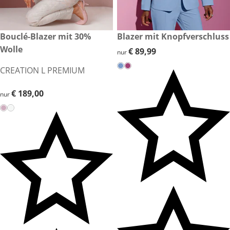
€ 189,00
Bouclé-Blazer mit 30%
€ 89,99
Blazer mit Knopfverschluss
Wolle
€ 89,99
€ 89,99
nur
CREATION L PREMIUM
€ 189,00
€ 189,00
nur