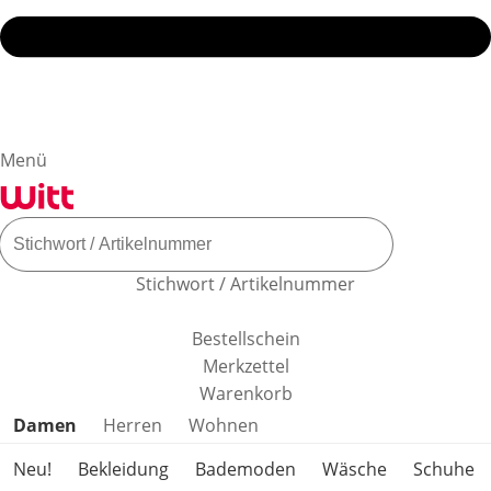
Menü
Stichwort / Artikelnummer
Bestellschein
Merkzettel
Warenkorb
Produktkategorien überspringen
Damen
Herren
Wohnen
Neu!
Bekleidung
Bademoden
Wäsche
Schuhe