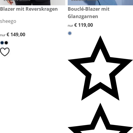
€ 149,00
Blazer mit Reverskragen
€ 119,00
Bouclé-Blazer mit
Glanzgarnen
sheego
€ 119,00
€ 119,00
nur
€ 149,00
€ 149,00
nur