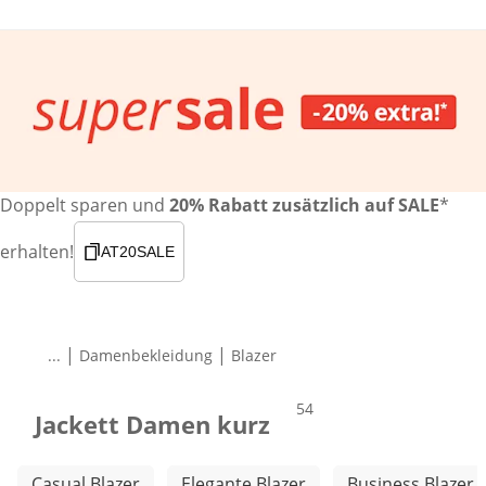
Doppelt sparen und
20% Rabatt zusätzlich auf SALE
*
erhalten!
AT20SALE
|
|
...
Damenbekleidung
Blazer
Produkte
54
Jackett Damen kurz
Weitere Kategorien überspringen
Casual Blazer
Elegante Blazer
Business Blazer