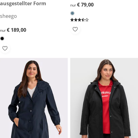
ausgestellter Form
€ 79,00
€ 79,00
nur
sheego
€ 189,00
€ 189,00
nur