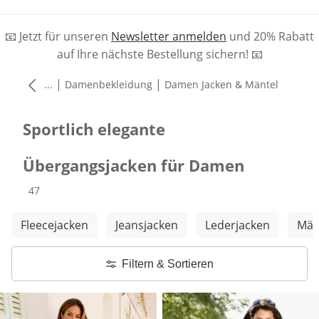
📧 Jetzt für unseren
Newsletter anmelden
und 20% Rabatt
auf Ihre nächste Bestellung sichern! 📧
|
|
...
Damenbekleidung
Damen Jacken & Mäntel
Sportlich elegante
Übergangsjacken für Damen
Produkte
47
Weitere Kategorien überspringen
Fleecejacken
Jeansjacken
Lederjacken
Män
Filtern & Sortieren