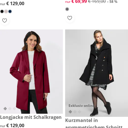
reduzierter Preis € 69,99, vor
€ 69,99
€ 169,00
nur
– 58 %
€ 129,00
€ 129,00
nur
Exklusiv online
€ 129,00
Longjacke mit Schalkragen
€ 189,00
Kurzmantel in
€ 129,00
€ 129,00
nur
asymmetrischem Schnitt