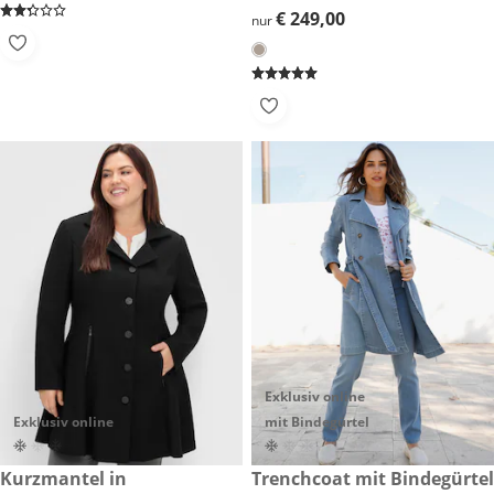
€ 249,00
€ 249,00
nur
Exklusiv online
Exklusiv online
mit Bindegürtel
€ 189,00
Kurzmantel in
€ 79,00
Trenchcoat mit Bindegürtel