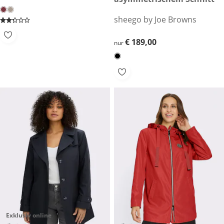
sheego by Joe Browns
€ 189,00
€ 189,00
nur
Exklusiv online