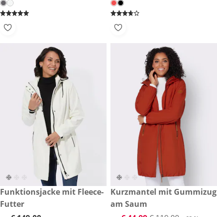
€ 149,00
Funktionsjacke mit Fleece-
reduzierter Preis € 44,99, vor
Kurzmantel mit Gummizug
-62 %
Futter
am Saum