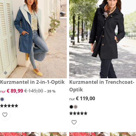
reduzierter Preis € 89,99, vorheriger Preis: € 149,00
Kurzmantel in 2-in-1-Optik
€ 119,00
Kurzmantel in Trenchcoat-
-39 %
Optik
reduzierter Preis € 89,99, vorheriger Preis: € 149,00
€ 89,99
€ 149,00
nur
– 39 %
€ 119,00
€ 119,00
nur