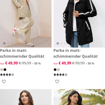
reduzierter Preis € 49,99, vorheriger Preis: € 99,99
Parka in matt-
reduzierter Preis € 49,99, vor
Parka in matt-
-50 %
-50 %
schimmernder Qualität
schimmernder Qualität
reduzierter Preis € 49,99, vorheriger Preis: € 99,99
€ 49,99
€ 99,99
reduzierter Preis € 49,99, vor
€ 49,99
€ 99,99
nur
– 50 %
nur
– 50 %