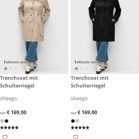
Exklusiv online
Exklusiv online
€ 169,00
Trenchcoat mit
€ 169,00
Trenchcoat mit
Schulterriegel
Schulterriegel
sheego
sheego
€ 169,00
€ 169,00
€ 169,00
€ 169,00
nur
nur