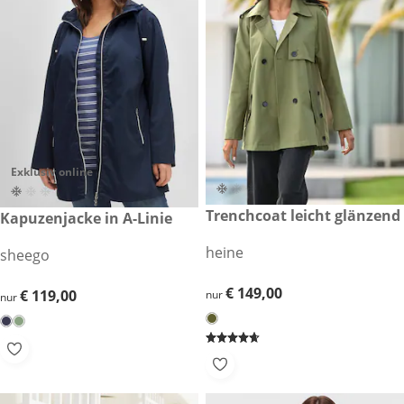
Exklusiv online
€ 149,00
Trenchcoat leicht glänzend
€ 119,00
Kapuzenjacke in A-Linie
heine
sheego
€ 149,00
€ 149,00
€ 119,00
€ 119,00
nur
nur