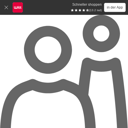
Schneller shoppen
in der App
(13.2 tsd)
Zum Hauptinhalt springen