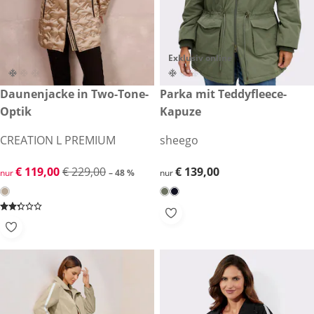
Exklusiv online
reduzierter Preis € 119,00, vorheriger Preis: € 229,00
Daunenjacke in Two-Tone-
€ 139,00
Parka mit Teddyfleece-
-48 %
Optik
Kapuze
CREATION L PREMIUM
sheego
reduzierter Preis € 119,00, vorheriger Preis: € 229,00
€ 119,00
€ 229,00
€ 139,00
€ 139,00
nur
– 48 %
nur