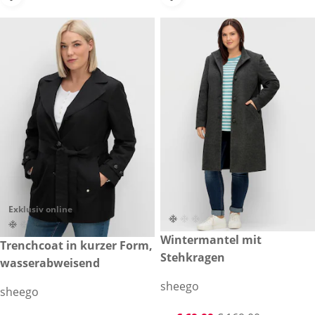
Exklusiv online
reduzierter Preis € 69,99, vor
Wintermantel mit
-58 %
€ 129,00
Trenchcoat in kurzer Form,
Stehkragen
wasserabweisend
sheego
sheego