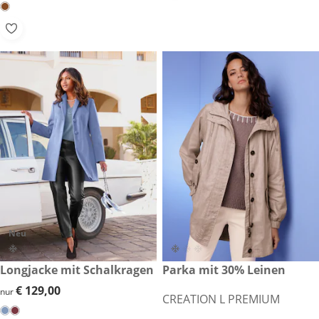
Neu
€ 129,00
Longjacke mit Schalkragen
€ 249,00
Parka mit 30% Leinen
€ 129,00
€ 129,00
nur
CREATION L PREMIUM