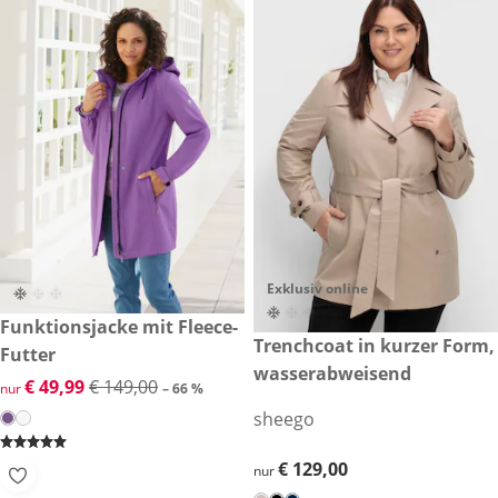
Exklusiv online
reduzierter Preis € 49,99, vorheriger Preis: € 149,00
Funktionsjacke mit Fleece-
-66 %
€ 129,00
Trenchcoat in kurzer Form,
Futter
wasserabweisend
reduzierter Preis € 49,99, vorheriger Preis: € 149,00
€ 49,99
€ 149,00
nur
– 66 %
sheego
€ 129,00
€ 129,00
nur