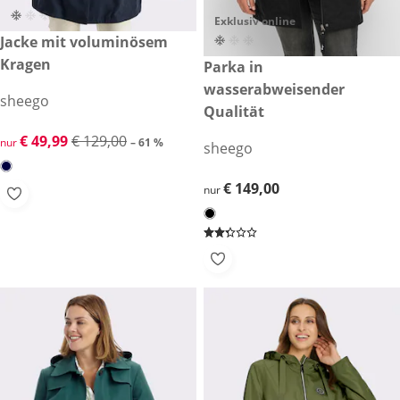
Exklusiv online
reduzierter Preis € 49,99, vorheriger Preis: € 129,00
Jacke mit voluminösem
-61 %
Kragen
€ 149,00
Parka in
wasserabweisender
sheego
Qualität
reduzierter Preis € 49,99, vorheriger Preis: € 129,00
€ 49,99
€ 129,00
nur
– 61 %
sheego
€ 149,00
€ 149,00
nur