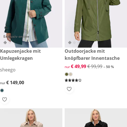
Exklusiv online
€ 149,00
Kapuzenjacke mit
reduzierter Preis € 49,99, vor
Outdoorjacke mit
-50 %
Umlegekragen
knöpfbarer Innentasche
reduzierter Preis € 49,99, vor
€ 49,99
€ 99,99
nur
– 50 %
sheego
€ 149,00
€ 149,00
nur