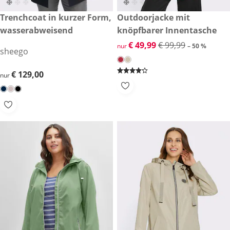
€ 129,00
Trenchcoat in kurzer Form,
reduzierter Preis € 49,99, vor
Outdoorjacke mit
-50 %
wasserabweisend
knöpfbarer Innentasche
reduzierter Preis € 49,99, vor
€ 49,99
€ 99,99
nur
– 50 %
sheego
€ 129,00
€ 129,00
nur