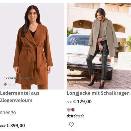
Exklusiv online
€ 399,00
Ledermantel aus
€ 129,00
Longjacke mit Schalkragen
Ziegenvelours
€ 129,00
€ 129,00
nur
sheego
€ 399,00
€ 399,00
nur