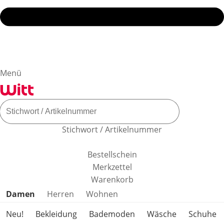
Menü
Stichwort / Artikelnummer
Bestellschein
Merkzettel
Warenkorb
Produktkategorien überspringen
Damen
Herren
Wohnen
Neu!
Bekleidung
Bademoden
Wäsche
Schuhe