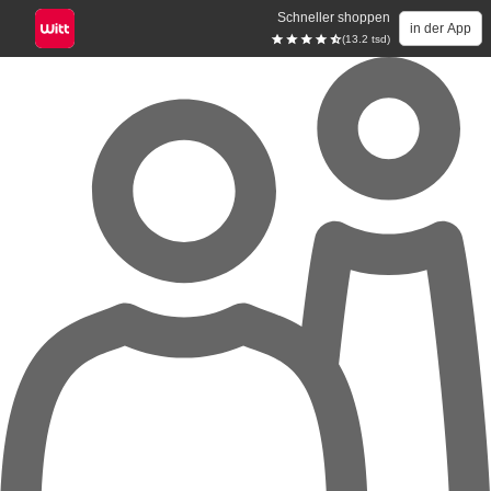
Schneller shoppen
in der App
(13.2 tsd)
Zum Hauptinhalt springen