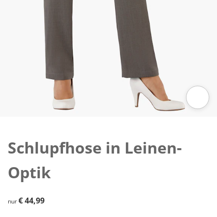
Zum Vergrößern auf das Bild klicken
Schlupfhose in Leinen-
Optik
€ 44,99
€ 44,99
nur