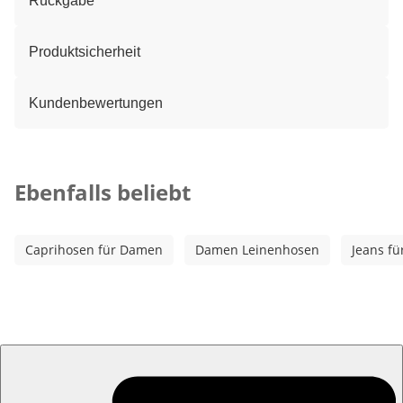
Rückgabe
Produktsicherheit
Kundenbewertungen
Kategorie-Empfehlungen überspringen
Ebenfalls beliebt
Caprihosen für Damen
Damen Leinenhosen
Jeans f