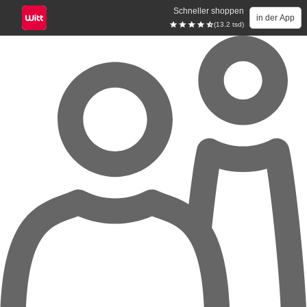
Schneller shoppen
in der App
(13.2 tsd)
Zum Hauptinhalt springen