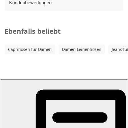
Kundenbewertungen
Kategorie-Empfehlungen überspringen
Ebenfalls beliebt
Caprihosen für Damen
Damen Leinenhosen
Jeans f