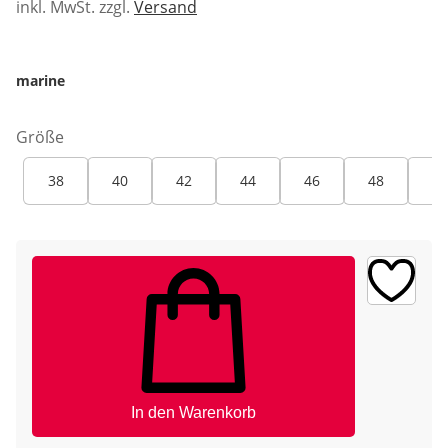
inkl. MwSt. zzgl.
Versand
marine
Größe
38
40
42
44
46
48
50
In den Warenkorb