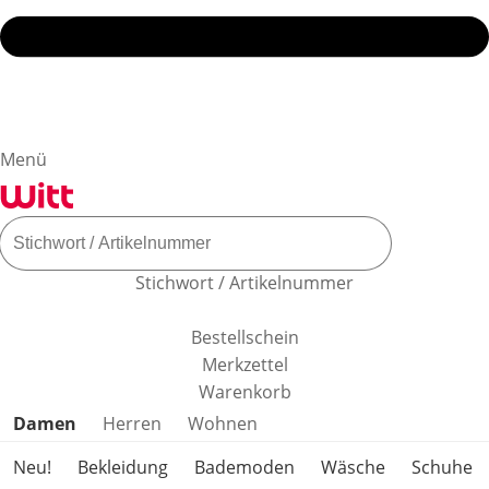
Menü
Stichwort / Artikelnummer
Bestellschein
Merkzettel
Warenkorb
Produktkategorien überspringen
Damen
Herren
Wohnen
Neu!
Bekleidung
Bademoden
Wäsche
Schuhe