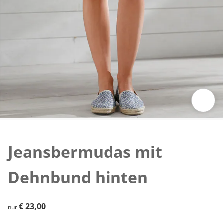
Zum Vergrößern auf das Bild klicken
Jeansbermudas mit
Dehnbund hinten
€ 23,00
€ 23,00
nur