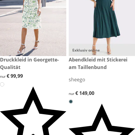
Exklusiv online
€ 99,99
Druckkleid in Georgette-
€ 149,00
Abendkleid mit Stickerei
Qualität
am Taillenbund
€ 99,99
€ 99,99
nur
sheego
€ 149,00
€ 149,00
nur