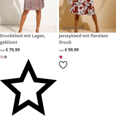
Exklusiv online
€ 79,99
Druckkleid mit Lagen,
€ 99,99
Jerseykleid mit floralem
geblümt
Druck
€ 79,99
€ 79,99
€ 99,99
€ 99,99
nur
nur