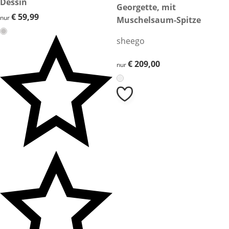
Dessin
Georgette, mit
€ 59,99
€ 59,99
nur
Muschelsaum-Spitze
sheego
€ 209,00
€ 209,00
nur