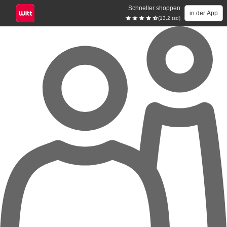
Schneller shoppen
in der App
(13.2 tsd)
Zum Hauptinhalt springen