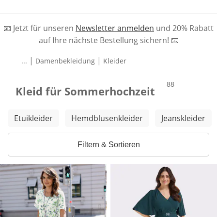
📧 Jetzt für unseren
Newsletter anmelden
und 20% Rabatt
auf Ihre nächste Bestellung sichern! 📧
|
|
...
Damenbekleidung
Kleider
Produkte
88
Kleid für Sommerhochzeit
Weitere Kategorien überspringen
Etuikleider
Hemdblusenkleider
Jeanskleider
Filtern & Sortieren