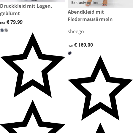
Exklusiv online
€ 79,99
Druckkleid mit Lagen,
€ 169,00
Abendkleid mit
geblümt
Fledermausärmeln
€ 79,99
€ 79,99
nur
sheego
€ 169,00
€ 169,00
nur