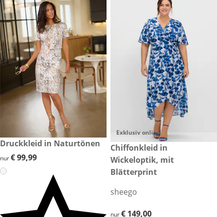
Exklusiv online
€ 99,99
Druckkleid in Naturtönen
€ 149,00
Chiffonkleid in
€ 99,99
€ 99,99
nur
Wickeloptik, mit
Blätterprint
sheego
€ 149,00
€ 149,00
nur