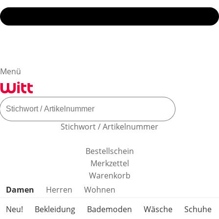
Menü
Stichwort / Artikelnummer
Bestellschein
Merkzettel
Warenkorb
Produktkategorien überspringen
Damen
Herren
Wohnen
Neu!
Bekleidung
Bademoden
Wäsche
Schuhe