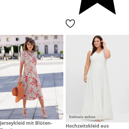
Exklusiv online
€ 59,99
Jerseykleid mit Blüten-
€ 209,00
Hochzeitskleid aus