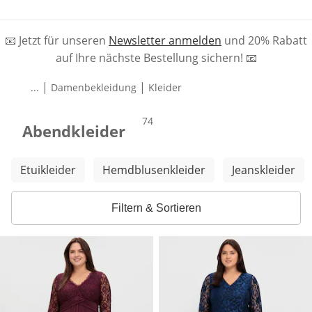
📧 Jetzt für unseren
Newsletter anmelden
und 20% Rabatt
auf Ihre nächste Bestellung sichern! 📧
|
|
...
Damenbekleidung
Kleider
Produkte
74
Abendkleider
Weitere Kategorien überspringen
Etuikleider
Hemdblusenkleider
Jeanskleider
Filtern & Sortieren