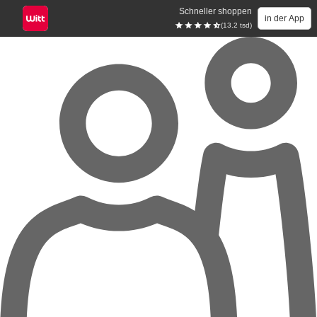
Schneller shoppen
in der App
(13.2 tsd)
Zum Hauptinhalt springen