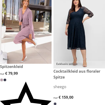
Neu
Exklusiv online
€ 79,99
Spitzenkleid
€ 159,00
Cocktailkleid aus floraler
€ 79,99
€ 79,99
nur
Spitze
sheego
€ 159,00
€ 159,00
nur