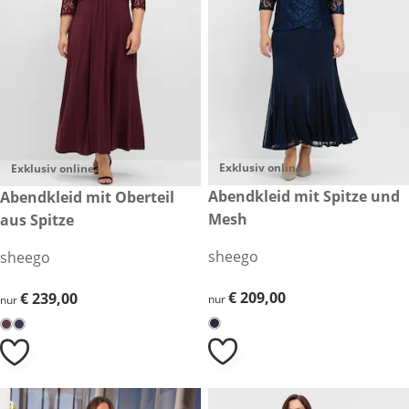
Exklusiv online
Exklusiv online
€ 209,00
Abendkleid mit Spitze und
€ 239,00
Abendkleid mit Oberteil
Mesh
aus Spitze
sheego
sheego
€ 209,00
€ 209,00
€ 239,00
€ 239,00
nur
nur