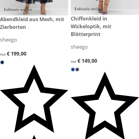
Exklusiv online
Exklusiv online
€ 149,00
Chiffonkleid in
€ 199,00
Abendkleid aus Mesh, mit
Wickeloptik, mit
Zierborten
Blätterprint
sheego
sheego
€ 199,00
€ 199,00
nur
€ 149,00
€ 149,00
nur