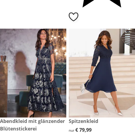
Neu
€ 159,00
Abendkleid mit glänzender
€ 79,99
Spitzenkleid
Blütenstickerei
€ 79,99
€ 79,99
nur