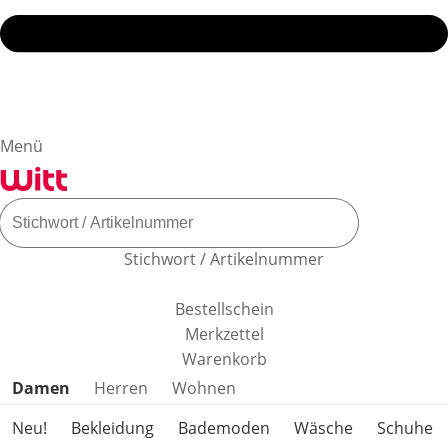
Menü
Stichwort / Artikelnummer
Bestellschein
Merkzettel
Warenkorb
Produktkategorien überspringen
Damen
Herren
Wohnen
Neu!
Bekleidung
Bademoden
Wäsche
Schuhe