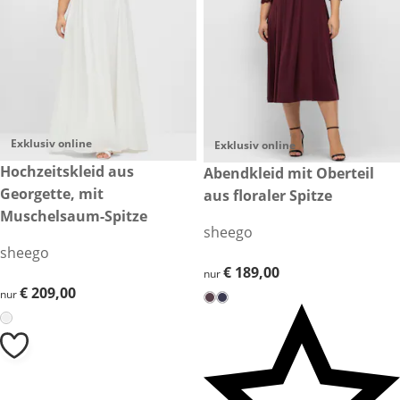
Exklusiv online
Exklusiv online
€ 209,00
Hochzeitskleid aus
€ 189,00
Abendkleid mit Oberteil
Georgette, mit
aus floraler Spitze
Muschelsaum-Spitze
sheego
sheego
€ 189,00
€ 189,00
nur
€ 209,00
€ 209,00
nur