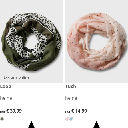
Exklusiv online
€ 39,99
Loop
€ 14,99
Tuch
heine
heine
€ 39,99
€ 39,99
€ 14,99
€ 14,99
nur
nur