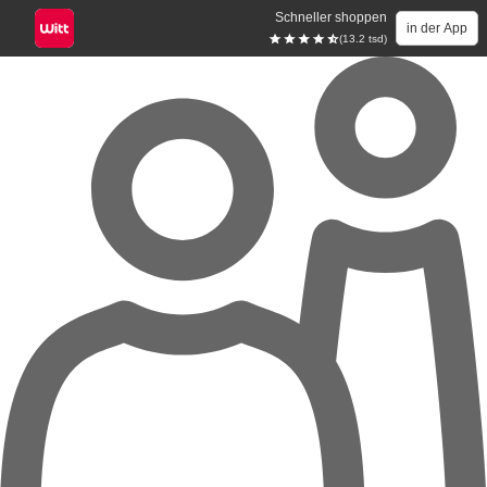
Schneller shoppen
in der App
(13.2 tsd)
Zum Hauptinhalt springen