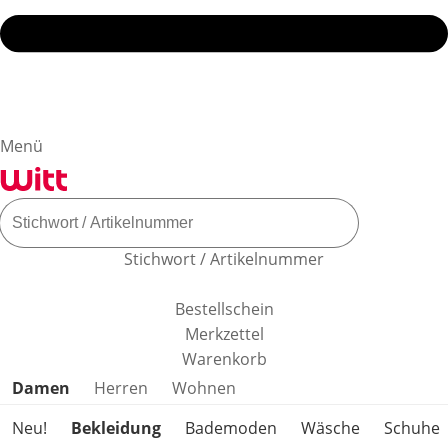
Menü
Stichwort / Artikelnummer
Bestellschein
Merkzettel
Warenkorb
Produktkategorien überspringen
Damen
Herren
Wohnen
Neu!
Bekleidung
Bademoden
Wäsche
Schuhe