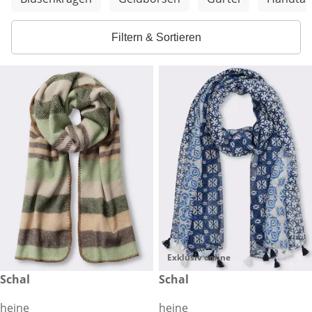
Filtern & Sortieren
Exklusiv online
€ 44,99
Schal
€ 39,99
Schal
heine
heine