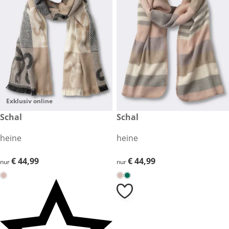
Exklusiv online
€ 44,99
Schal
€ 44,99
Schal
heine
heine
€ 44,99
€ 44,99
€ 44,99
€ 44,99
nur
nur