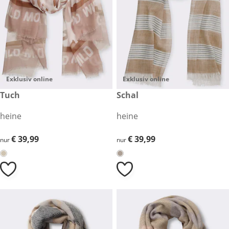
Exklusiv online
Exklusiv online
€ 39,99
Tuch
€ 39,99
Schal
heine
heine
€ 39,99
€ 39,99
€ 39,99
€ 39,99
nur
nur