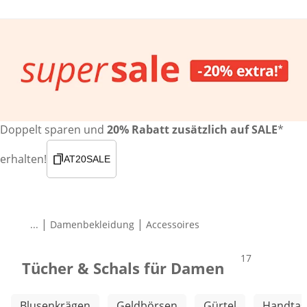
Doppelt sparen und
20% Rabatt zusätzlich auf SALE
*
erhalten!
AT20SALE
|
|
...
Damenbekleidung
Accessoires
Produkte
17
Tücher & Schals für Damen
Weitere Kategorien überspringen
Blusenkrägen
Geldbörsen
Gürtel
Handtas