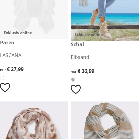
Exklusiv online
Exklusiv online
€ 27,99
Pareo
€ 36,99
Schal
LASCANA
Elbsand
€ 27,99
€ 27,99
nur
€ 36,99
€ 36,99
nur