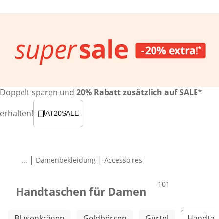
Doppelt sparen und
20% Rabatt zusätzlich auf SALE
*
erhalten!
AT20SALE
|
|
...
Damenbekleidung
Accessoires
Produkte
101
Handtaschen für Damen
Weitere Kategorien überspringen
Blusenkrägen
Geldbörsen
Gürtel
Handtas