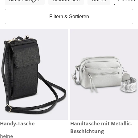
Filtern & Sortieren
€ 37,99
Handy-Tasche
€ 49,99
Handtasche mit Metallic-
Beschichtung
heine