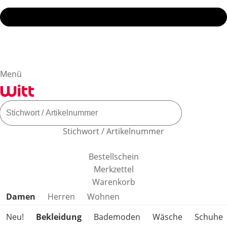
Menü
Stichwort / Artikelnummer
Bestellschein
Merkzettel
Warenkorb
Produktkategorien überspringen
Damen
Herren
Wohnen
Neu!
Bekleidung
Bademoden
Wäsche
Schuhe