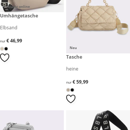
Exklusiv online
€ 46,99
Umhängetasche
Elbsand
€ 46,99
€ 46,99
nur
Neu
€ 59,99
Tasche
heine
€ 59,99
€ 59,99
nur