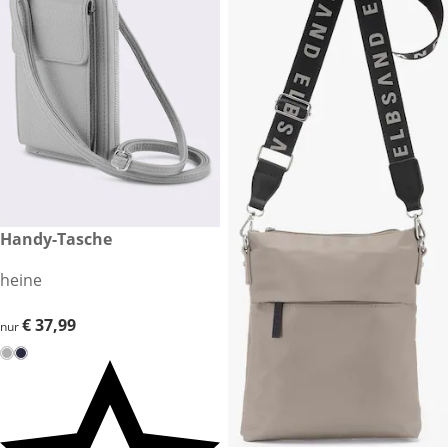
€ 37,99
Handy-Tasche
heine
€ 37,99
€ 37,99
nur