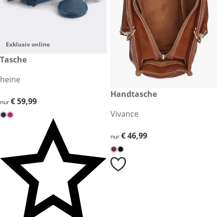
Exklusiv online
€ 59,99
Tasche
heine
€ 46,99
Handtasche
€ 59,99
€ 59,99
nur
Vivance
€ 46,99
€ 46,99
nur