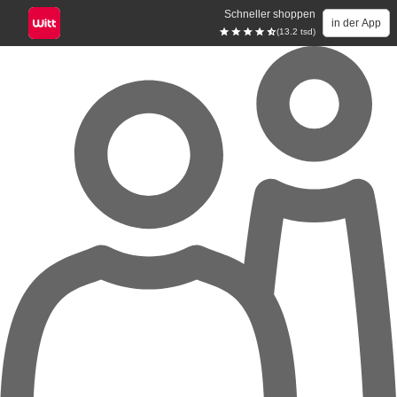
Schneller shoppen
in der App
(13.2 tsd)
Zum Hauptinhalt springen