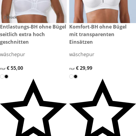
2 Stück
€ 55,00
Entlastungs-BH ohne Bügel
€ 29,99
Komfort-BH ohne Bügel
seitlich extra hoch
mit transparenten
geschnitten
Einsätzen
wäschepur
wäschepur
€ 55,00
€ 55,00
€ 29,99
€ 29,99
nur
nur