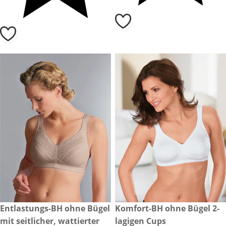
€ 69,99
Entlastungs-BH ohne Bügel
€ 35,00
Komfort-BH ohne Bügel 2-
mit seitlicher, wattierter
lagigen Cups