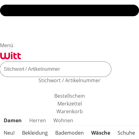
Menü
Stichwort / Artikelnummer
Bestellschein
Merkzettel
Warenkorb
Produktkategorien überspringen
Damen
Herren
Wohnen
Neu!
Bekleidung
Bademoden
Wäsche
Schuhe