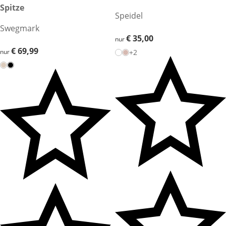
Spitze
Speidel
Swegmark
€ 35,00
€ 35,00
nur
€ 69,99
€ 69,99
nur
+2