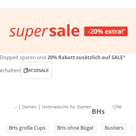
Doppelt sparen und
20% Rabatt zusätzlich auf SALE
*
erhalten!
AT20SALE
|
|
...
Damen
Unterwäsche für Damen
Produkte
1296
BHs
Weitere Kategorien überspringen
BHs große Cups
BHs ohne Bügel
Bustiers