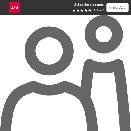
Schneller shoppen
in der App
(13.2 tsd)
Zum Hauptinhalt springen