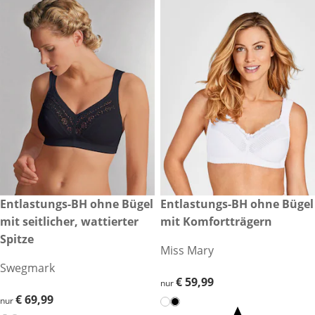
€ 69,99
Entlastungs-BH ohne Bügel
€ 59,99
Entlastungs-BH ohne Bügel
mit seitlicher, wattierter
mit Komfortträgern
Spitze
Miss Mary
Swegmark
€ 59,99
€ 59,99
nur
€ 69,99
€ 69,99
nur