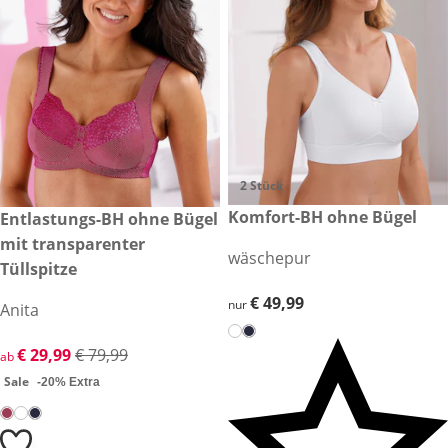
2 Stück
€ 49,99
Komfort-BH ohne Bügel
reduzierter Preis € 29,99, vorheriger Preis: € 79,99
Entlastungs-BH ohne Bügel
Sale
mit transparenter
wäschepur
Tüllspitze
€ 49,99
€ 49,99
nur
Anita
reduzierter Preis € 29,99, vorheriger Preis: € 79,99
€ 29,99
€ 79,99
ab
Sale
-20% Extra