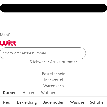
Menü
Stichwort / Artikelnummer
Bestellschein
Merkzettel
Warenkorb
Produktkategorien überspringen
Damen
Herren
Wohnen
Neu!
Bekleidung
Bademoden
Wäsche
Schuhe