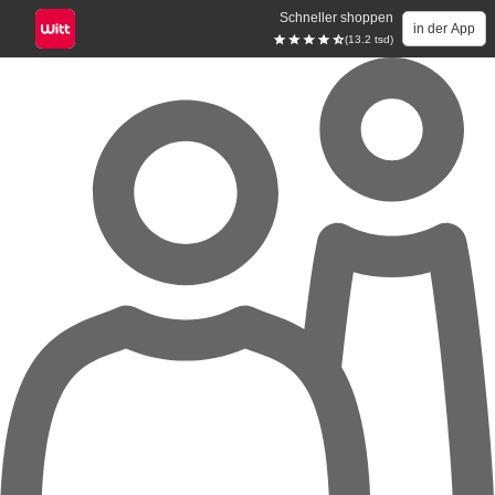
Schneller shoppen
in der App
(13.2 tsd)
Zum Hauptinhalt springen