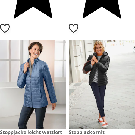
€ 45,00
Steppjacke leicht wattiert
€ 89,99
Steppjacke mit