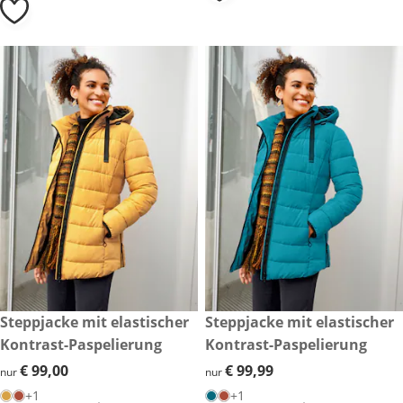
€ 99,00
Steppjacke mit elastischer
€ 99,99
Steppjacke mit elastischer
Kontrast-Paspelierung
Kontrast-Paspelierung
€ 99,00
€ 99,00
€ 99,99
€ 99,99
nur
nur
+1
+1