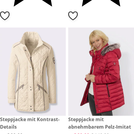
€ 99,99
Steppjacke mit Kontrast-
reduzierter Preis € 89,99, vor
Steppjacke mit
Sale
Details
abnehmbarem Pelz-Imitat