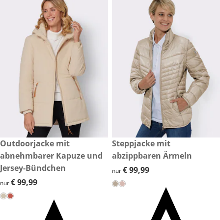
€ 99,99
Outdoorjacke mit
€ 99,99
Steppjacke mit
abnehmbarer Kapuze und
abzippbaren Ärmeln
Jersey-Bündchen
€ 99,99
€ 99,99
nur
€ 99,99
€ 99,99
nur