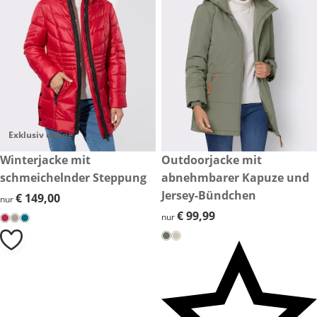
Exklusiv online
€ 149,00
Winterjacke mit
€ 99,99
Outdoorjacke mit
schmeichelnder Steppung
abnehmbarer Kapuze und
Jersey-Bündchen
€ 149,00
€ 149,00
nur
€ 99,99
€ 99,99
nur