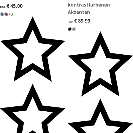
kontrastfarbenen
€ 45,00
€ 45,00
nur
Akzenten
+3
€ 89,99
€ 89,99
nur