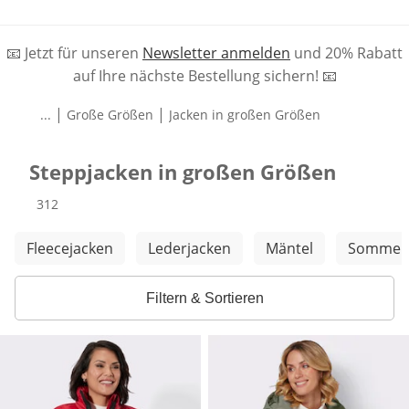
📧 Jetzt für unseren
Newsletter anmelden
und 20% Rabatt
auf Ihre nächste Bestellung sichern! 📧
|
|
...
Große Größen
Jacken in großen Größen
Steppjacken in großen Größen
Produkte
312
Weitere Kategorien überspringen
Fleecejacken
Lederjacken
Mäntel
Sommerj
Filtern & Sortieren