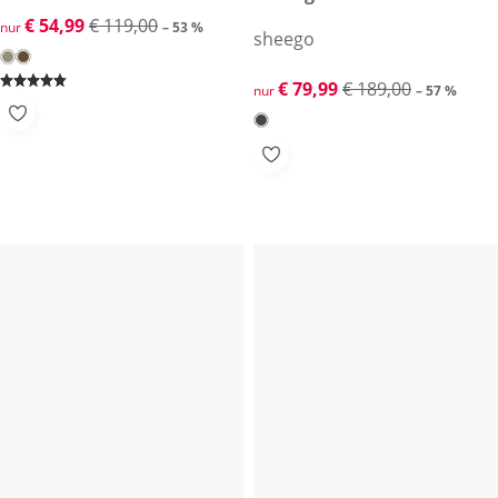
reduzierter Preis € 54,99, vorheriger Preis: € 119,00
€ 54,99
€ 119,00
nur
– 53 %
sheego
reduzierter Preis € 79,99, vor
€ 79,99
€ 189,00
nur
– 57 %