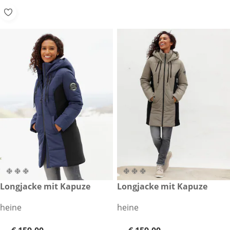
€ 159,00
Longjacke mit Kapuze
€ 159,00
Longjacke mit Kapuze
heine
heine