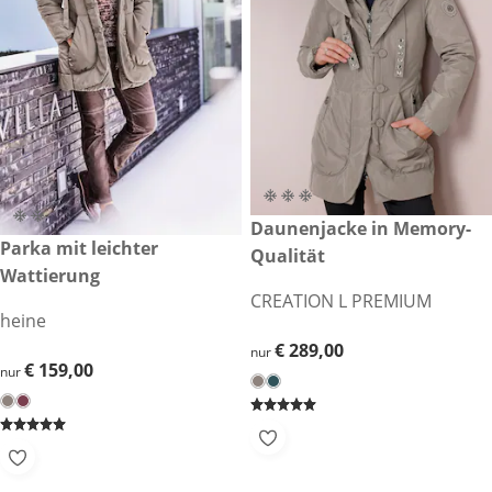
€ 289,00
Daunenjacke in Memory-
€ 159,00
Parka mit leichter
Qualität
Wattierung
CREATION L PREMIUM
heine
€ 289,00
€ 289,00
nur
€ 159,00
€ 159,00
nur