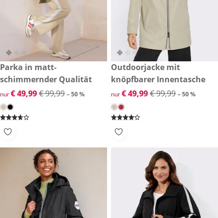
reduzierter Preis € 49,99, vorheriger Preis: € 99,99
Parka in matt-
reduzierter Preis € 49,99, vor
Outdoorjacke mit
-50 %
-50 %
schimmernder Qualität
knöpfbarer Innentasche
reduzierter Preis € 49,99, vorheriger Preis: € 99,99
€ 49,99
€ 99,99
reduzierter Preis € 49,99, vor
€ 49,99
€ 99,99
nur
– 50 %
nur
– 50 %