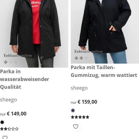
Exklusiv online
Exklusiv online
€ 159,00
Parka mit Taillen-
€ 149,00
Parka in
Gummizug, warm wattiert
wasserabweisender
Qualität
sheego
sheego
€ 159,00
€ 159,00
nur
€ 149,00
€ 149,00
nur