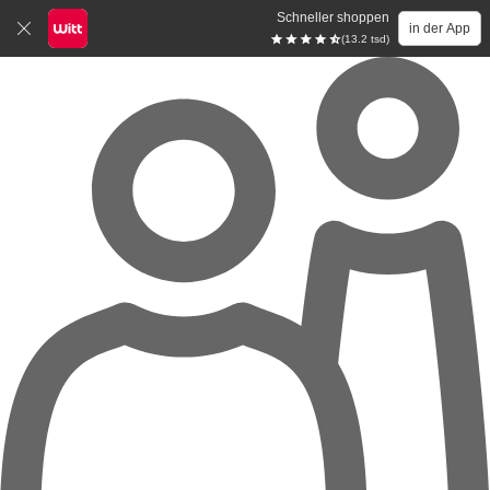
Schneller shoppen
in der App
(13.2 tsd)
Zum Hauptinhalt springen