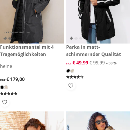
Exklusiv online
€ 179,00
Funktionsmantel mit 4
reduzierter Preis € 49,99, vor
Parka in matt-
-50 %
Tragemöglichkeiten
schimmernder Qualität
reduzierter Preis € 49,99, vor
€ 49,99
€ 99,99
nur
– 50 %
heine
€ 179,00
€ 179,00
nur