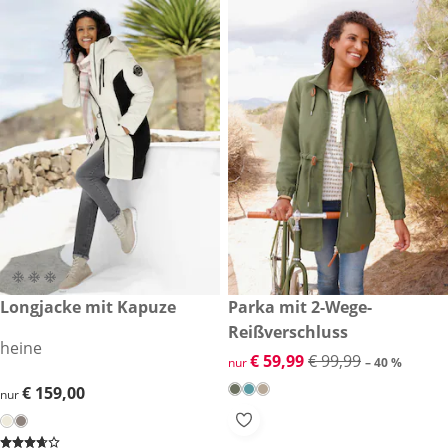
€ 159,00
Longjacke mit Kapuze
reduzierter Preis € 59,99, vor
Parka mit 2-Wege-
-40 %
Reißverschluss
heine
reduzierter Preis € 59,99, vor
€ 59,99
€ 99,99
nur
– 40 %
€ 159,00
€ 159,00
nur