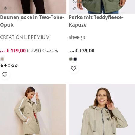
Exklusiv online
reduzierter Preis € 119,00, vorheriger Preis: € 229,00
Daunenjacke in Two-Tone-
€ 139,00
Parka mit Teddyfleece-
-48 %
Optik
Kapuze
CREATION L PREMIUM
sheego
reduzierter Preis € 119,00, vorheriger Preis: € 229,00
€ 119,00
€ 229,00
€ 139,00
€ 139,00
nur
– 48 %
nur