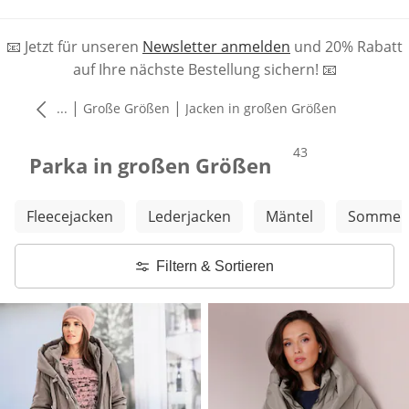
📧 Jetzt für unseren
Newsletter anmelden
und 20% Rabatt
auf Ihre nächste Bestellung sichern! 📧
|
|
...
Große Größen
Jacken in großen Größen
Produkte
43
Parka in großen Größen
Weitere Kategorien überspringen
Fleecejacken
Lederjacken
Mäntel
Sommerj
Filtern & Sortieren