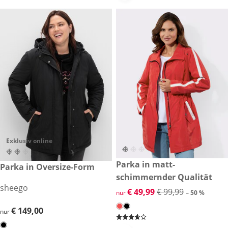
Exklusiv online
reduzierter Preis € 49,99, vor
Parka in matt-
-50 %
€ 149,00
Parka in Oversize-Form
schimmernder Qualität
sheego
reduzierter Preis € 49,99, vor
€ 49,99
€ 99,99
nur
– 50 %
€ 149,00
€ 149,00
nur