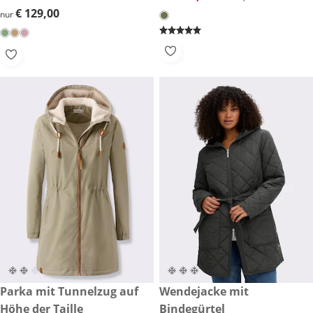
€ 129,00
€ 129,00
nur
reduzierter Preis € 54,99, vorheriger Preis: € 119,00
Parka mit Tunnelzug auf
reduzierter Preis € 79,99, vor
Wendejacke mit
-53 %
-57 %
Höhe der Taille
Bindegürtel