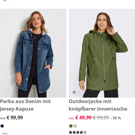
€ 99,99
Parka aus Denim mit
reduzierter Preis € 49,99, vor
Outdoorjacke mit
-50 %
Jersey-Kapuze
knöpfbarer Innentasche
€ 99,99
€ 99,99
reduzierter Preis € 49,99, vor
€ 49,99
€ 99,99
nur
nur
– 50 %