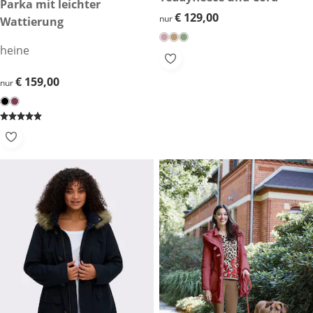
€ 159,00
Parka mit leichter
€ 129,00
€ 129,00
nur
Wattierung
heine
€ 159,00
€ 159,00
nur