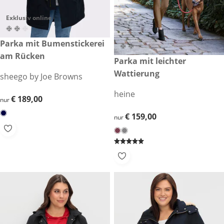
Exklusiv online
€ 189,00
Parka mit Bumenstickerei
am Rücken
€ 159,00
Parka mit leichter
Wattierung
sheego by Joe Browns
heine
€ 189,00
€ 189,00
nur
€ 159,00
€ 159,00
nur