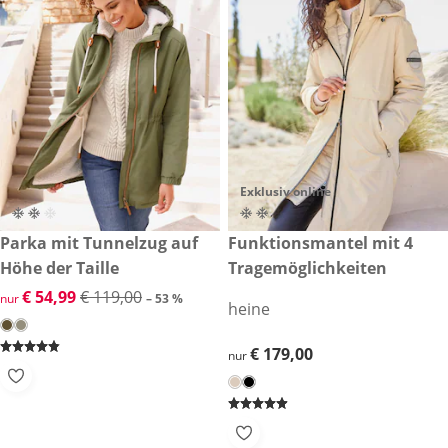
Exklusiv online
reduzierter Preis € 54,99, vorheriger Preis: € 119,00
Parka mit Tunnelzug auf
€ 179,00
Funktionsmantel mit 4
-53 %
Höhe der Taille
Tragemöglichkeiten
reduzierter Preis € 54,99, vorheriger Preis: € 119,00
€ 54,99
€ 119,00
nur
– 53 %
heine
€ 179,00
€ 179,00
nur