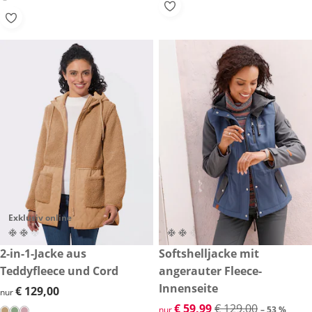
Exklusiv online
€ 129,00
2-in-1-Jacke aus
reduzierter Preis € 59,99, vor
Softshelljacke mit
-53 %
Teddyfleece und Cord
angerauter Fleece-
Innenseite
€ 129,00
€ 129,00
nur
reduzierter Preis € 59,99, vor
€ 59,99
€ 129,00
nur
– 53 %