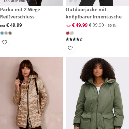
Exklusiv online
€ 49,99
Parka mit 2-Wege-
reduzierter Preis € 49,99, vor
Outdoorjacke mit
-50 %
Reißverschluss
knöpfbarer Innentasche
€ 49,99
€ 49,99
reduzierter Preis € 49,99, vor
€ 49,99
€ 99,99
nur
nur
– 50 %