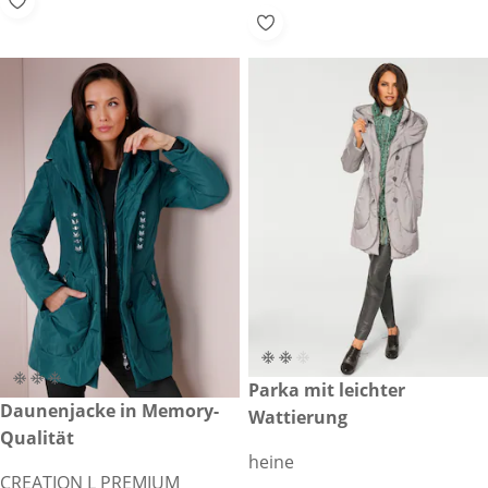
€ 159,00
Parka mit leichter
€ 289,00
Daunenjacke in Memory-
Wattierung
Qualität
heine
CREATION L PREMIUM