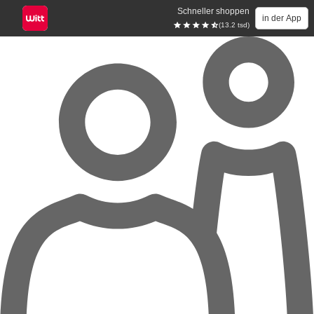
Schneller shoppen
in der App
(13.2 tsd)
Zum Hauptinhalt springen