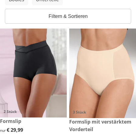
Filtern & Sortieren
2 Stück
3 Stück
€ 29,99
Formslip
€ 29,99
Formslip mit verstärktem
Vorderteil
€ 29,99
€ 29,99
nur