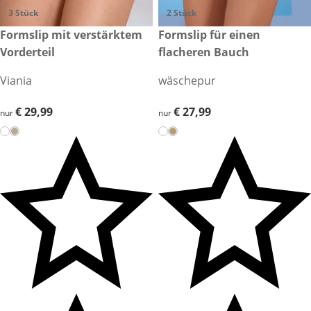
3 Stück
2 Stück
€ 29,99
Formslip mit verstärktem
€ 27,99
Formslip für einen
Vorderteil
flacheren Bauch
Viania
wäschepur
€ 29,99
€ 29,99
€ 27,99
€ 27,99
nur
nur