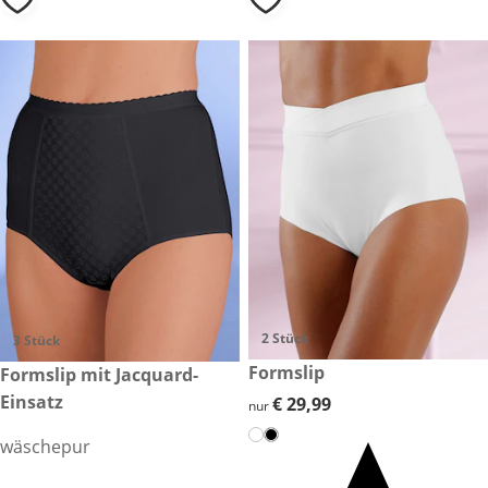
2 Stück
3 Stück
€ 29,99
Formslip
€ 39,00
Formslip mit Jacquard-
Einsatz
€ 29,99
€ 29,99
nur
wäschepur