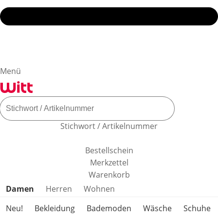
Menü
Stichwort / Artikelnummer
Bestellschein
Merkzettel
Warenkorb
Produktkategorien überspringen
Damen
Herren
Wohnen
Neu!
Bekleidung
Bademoden
Wäsche
Schuhe