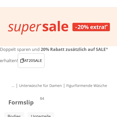
Doppelt sparen und
20% Rabatt zusätzlich auf SALE
*
erhalten!
AT20SALE
|
|
...
Unterwäsche für Damen
Figurformende Wäsche
Produkte
84
Formslip
Weitere Kategorien überspringen
Bodies
Unterteile