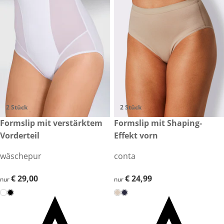
2 Stück
2 Stück
€ 29,00
Formslip mit verstärktem
€ 24,99
Formslip mit Shaping-
Vorderteil
Effekt vorn
wäschepur
conta
€ 29,00
€ 29,00
€ 24,99
€ 24,99
nur
nur