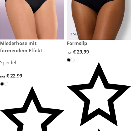
2 Stück
€ 22,99
Miederhose mit
€ 29,99
Formslip
formendem Effekt
€ 29,99
€ 29,99
nur
Speidel
€ 22,99
€ 22,99
nur