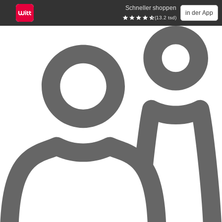
Schneller shoppen
in der App
(13.2 tsd)
Zum Hauptinhalt springen