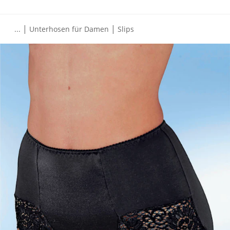
|
|
...
Unterhosen für Damen
Slips