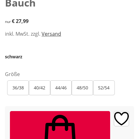
Bauch
€ 27,99
€ 27,99
nur
inkl. MwSt. zzgl.
Versand
schwarz
Größe
36/38
40/42
44/46
48/50
52/54