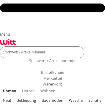
Menü
Stichwort / Artikelnummer
Bestellschein
Merkzettel
Warenkorb
Produktkategorien überspringen
Damen
Herren
Wohnen
Neu!
Bekleidung
Bademoden
Wäsche
Schuhe