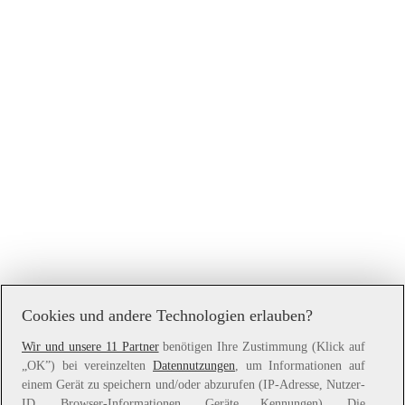
Cookies und andere Technologien erlauben?
Wir und unsere 11 Partner
benötigen Ihre Zustimmung (Klick auf
„OK”) bei vereinzelten
Datennutzungen
, um Informationen auf
Application error: a
client
-side exception has occurred while
einem Gerät zu speichern und/oder abzurufen (IP-Adresse, Nutzer-
loading
www.witt-weiden.at
(see the
browser console
for more
ID, Browser-Informationen, Geräte Kennungen). Die