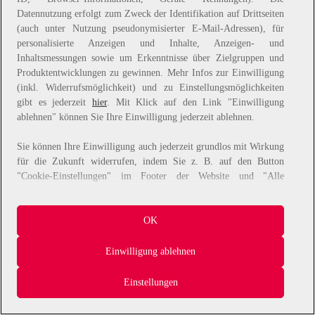
Datennutzung erfolgt zum Zweck der Identifikation auf Drittseiten
information).
(auch unter Nutzung pseudonymisierter E-Mail-Adressen), für
personalisierte Anzeigen und Inhalte, Anzeigen- und
Inhaltsmessungen sowie um Erkenntnisse über Zielgruppen und
Produktentwicklungen zu gewinnen. Mehr Infos zur Einwilligung
(inkl. Widerrufsmöglichkeit) und zu Einstellungsmöglichkeiten
gibt es jederzeit
hier
. Mit Klick auf den Link "Einwilligung
ablehnen" können Sie Ihre Einwilligung jederzeit ablehnen.
Sie können Ihre Einwilligung auch jederzeit grundlos mit Wirkung
für die Zukunft widerrufen, indem Sie z. B. auf den Button
"Cookie-Einstellungen" im Footer der Website und "Alle
ablehnen" klicken.
Datennutzungen
OK
Wir arbeiten mit Partnern zusammen, die von Ihrem Endgerät
Einwilligung ablehnen
abgerufene Daten (Trackingdaten) oder die von uns übermittelten
pseudonymisierten Daten zur Aussteuerung unserer Werbung sowie
Einstellungen
zu eigenen Zwecken (z.B. Profilbildungen) / zu Zwecken Dritter
verarbeiten. Vor diesem Hintergrund erfordert nicht nur die
Erhebung der Trackingdaten bzw. die Übermittlung Ihrer