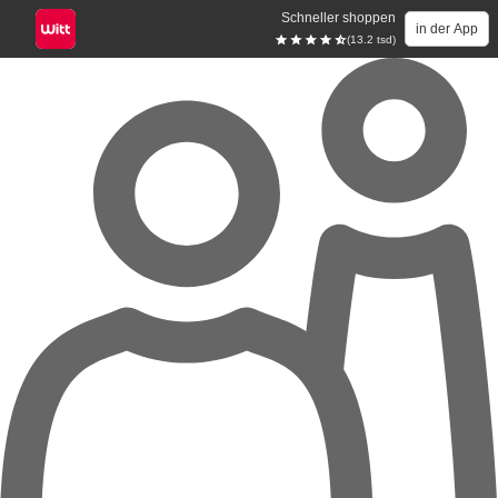
Schneller shoppen
in der App
(13.2 tsd)
Zum Hauptinhalt springen