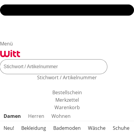
Menü
Stichwort / Artikelnummer
Bestellschein
Merkzettel
Warenkorb
Produktkategorien überspringen
Damen
Herren
Wohnen
Neu!
Bekleidung
Bademoden
Wäsche
Schuhe