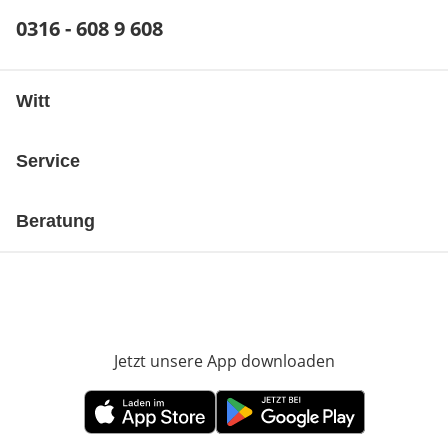
Telefonnummer:
0316 - 608 9 608
Öffnet Telefon-Client
Witt
Service
Beratung
Jetzt unsere App downloaden
Öffnet in neue
Öffnet in neuem Fenster
Öffnet in neuem Fenster