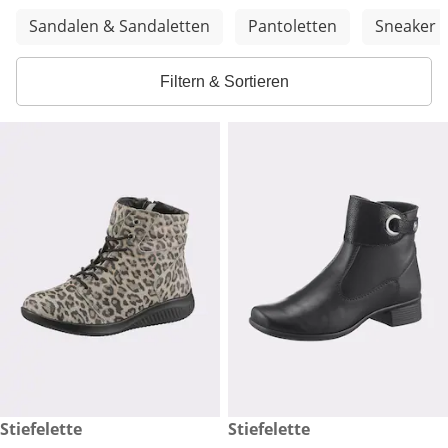
Weitere Kategorien überspringen
Sandalen & Sandaletten
Pantoletten
Sneaker
Filtern & Sortieren
€ 139,00
Stiefelette
€ 99,99
Stiefelette