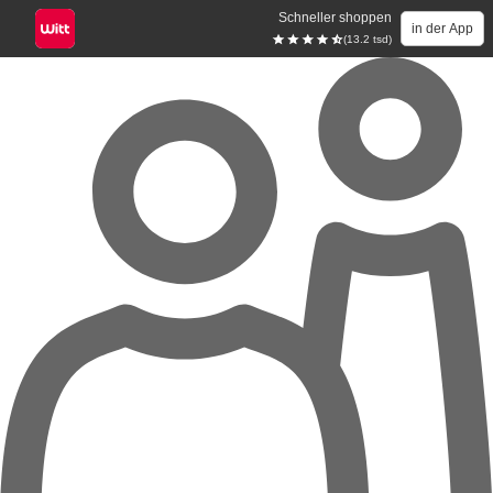
Schneller shoppen
in der App
(13.2 tsd)
Zum Hauptinhalt springen