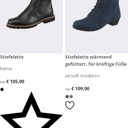
€ 105,00
Stiefelette
€ 109,00
Stiefelette wärmend
gefüttert, für kräftige Füße
heine
airsoft modern+
€ 105,00
€ 105,00
nur
€ 109,00
€ 109,00
nur