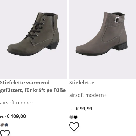
€ 109,00
Stiefelette wärmend
€ 99,99
Stiefelette
gefüttert, für kräftige Füße
airsoft modern+
airsoft modern+
€ 99,99
€ 99,99
nur
€ 109,00
€ 109,00
nur