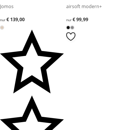
Jomos
airsoft modern+
€ 139,00
€ 139,00
€ 99,99
€ 99,99
nur
nur