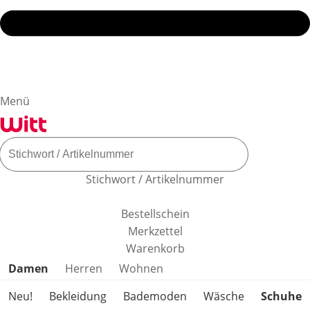
Menü
Stichwort / Artikelnummer
Bestellschein
Merkzettel
Warenkorb
Produktkategorien überspringen
Damen
Herren
Wohnen
Neu!
Bekleidung
Bademoden
Wäsche
Schuhe