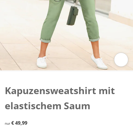
Zum Vergrößern auf das Bild klicken
Kapuzensweatshirt mit
elastischem Saum
€ 49,99
€ 49,99
nur