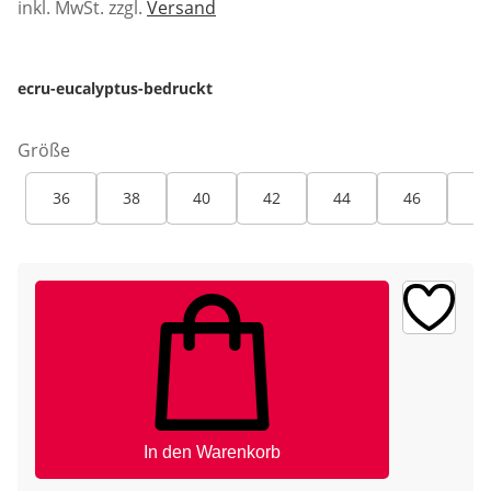
inkl. MwSt. zzgl.
Versand
ecru-eucalyptus-bedruckt
Größe
36
38
40
42
44
46
48
In den Warenkorb