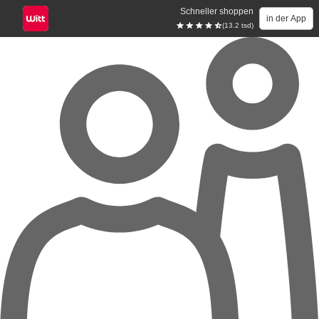
Schneller shoppen
in der App
(13.2 tsd)
Zum Hauptinhalt springen