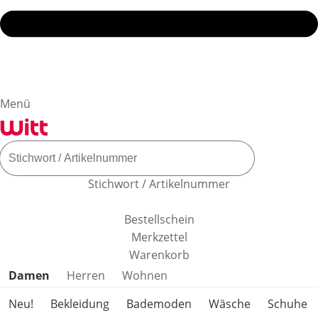
Menü
Stichwort / Artikelnummer
Bestellschein
Merkzettel
Warenkorb
Produktkategorien überspringen
Damen
Herren
Wohnen
Neu!
Bekleidung
Bademoden
Wäsche
Schuhe