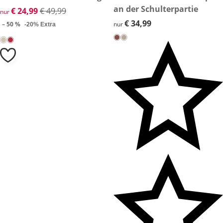
an der Schulterpartie
reduzierter Preis € 24,99, vorheriger Preis: € 49,99
€ 24,99
€ 49,99
nur
€ 34,99
€ 34,99
– 50 %
nur
-20% Extra