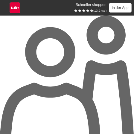
Schneller shoppen
in der App
(13.2 tsd)
Zum Hauptinhalt springen