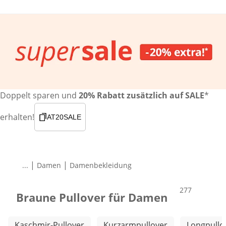
Doppelt sparen und
20% Rabatt zusätzlich auf SALE
*
erhalten!
AT20SALE
|
|
...
Damen
Damenbekleidung
Produkte
277
Braune Pullover für Damen
Weitere Kategorien überspringen
Kaschmir-Pullover
Kurzarmpullover
Longpullo