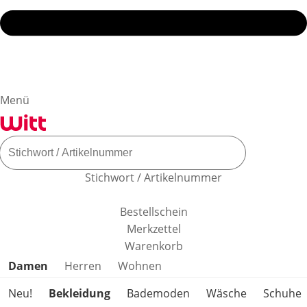
Menü
Stichwort / Artikelnummer
Bestellschein
Merkzettel
Warenkorb
Produktkategorien überspringen
Damen
Herren
Wohnen
Neu!
Bekleidung
Bademoden
Wäsche
Schuhe