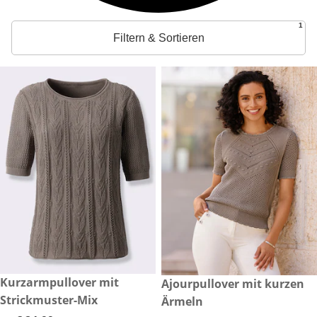
1
Filtern & Sortieren
€ 24,99
Kurzarmpullover mit
€ 49,99
Ajourpullover mit kurzen
Strickmuster-Mix
Ärmeln