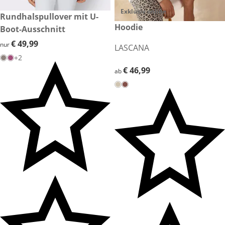
Exklusiv online
€ 49,99
Rundhalspullover mit U-
€ 46,99
Hoodie
Boot-Ausschnitt
€ 49,99
€ 49,99
nur
LASCANA
+2
€ 46,99
€ 46,99
ab