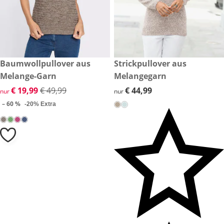
reduzierter Preis € 19,99, vorheriger Preis: € 49,99
Baumwollpullover aus
€ 44,99
Strickpullover aus
-60 %
Melange-Garn
Melangegarn
reduzierter Preis € 19,99, vorheriger Preis: € 49,99
€ 19,99
€ 49,99
€ 44,99
€ 44,99
nur
nur
– 60 %
-20% Extra