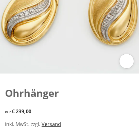
Zum Vergrößern auf das Bild klicken
Ohrhänger
€ 239,00
€ 239,00
nur
inkl. MwSt. zzgl.
Versand