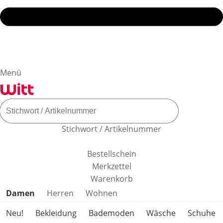
Menü
Stichwort / Artikelnummer
Bestellschein
Merkzettel
Warenkorb
Produktkategorien überspringen
Damen
Herren
Wohnen
Neu!
Bekleidung
Bademoden
Wäsche
Schuhe