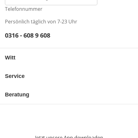
Telefonnummer
Persönlich täglich von 7-23 Uhr
Telefonnummer:
0316 - 608 9 608
Öffnet Telefon-Client
Witt
Service
Beratung
Jetzt unsere App downloaden
Öffnet in neue