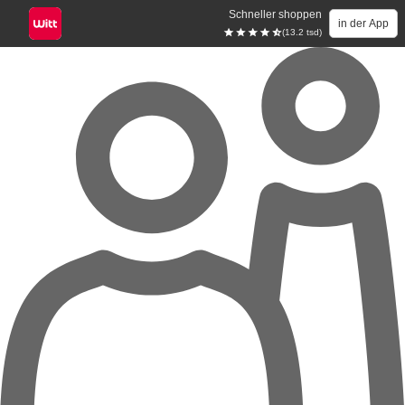
Schneller shoppen
in der App
(13.2 tsd)
Zum Hauptinhalt springen