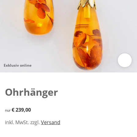
Exklusiv online
Zum Vergrößern auf das Bild klicken
Ohrhänger
€ 239,00
€ 239,00
nur
inkl. MwSt. zzgl.
Versand