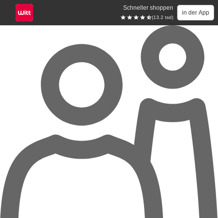
Schneller shoppen
in der App
(13.2 tsd)
Zum Hauptinhalt springen