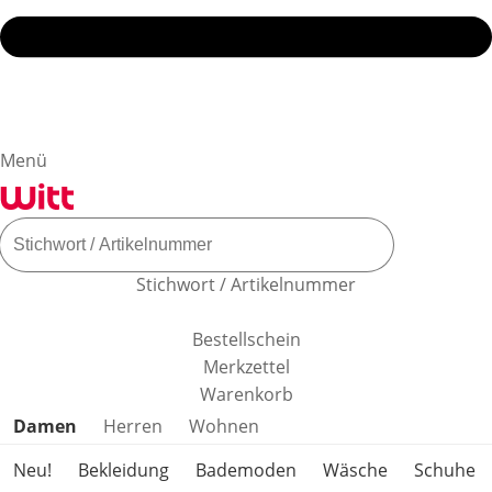
Menü
Stichwort / Artikelnummer
Bestellschein
Merkzettel
Warenkorb
Produktkategorien überspringen
Damen
Herren
Wohnen
Neu!
Bekleidung
Bademoden
Wäsche
Schuhe