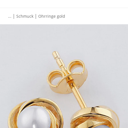
|
|
...
Schmuck
Ohrringe gold