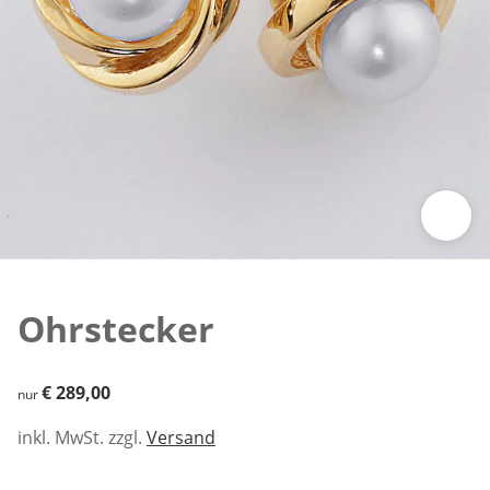
Zum Vergrößern auf das Bild klicken
Ohrstecker
€ 289,00
€ 289,00
nur
inkl. MwSt. zzgl.
Versand