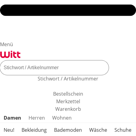
Menü
Stichwort / Artikelnummer
Bestellschein
Merkzettel
Warenkorb
Produktkategorien überspringen
Damen
Herren
Wohnen
Neu!
Bekleidung
Bademoden
Wäsche
Schuhe