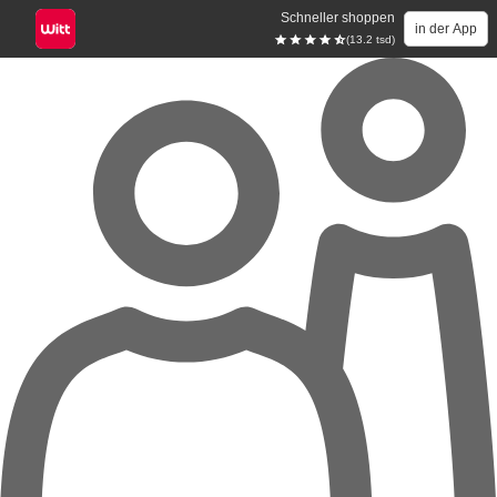
Schneller shoppen
in der App
(13.2 tsd)
Zum Hauptinhalt springen