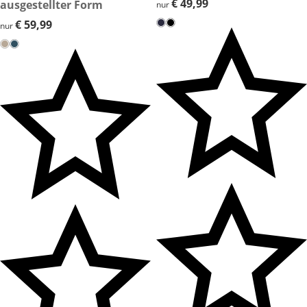
€ 49,99
€ 49,99
ausgestellter Form
nur
€ 59,99
€ 59,99
nur