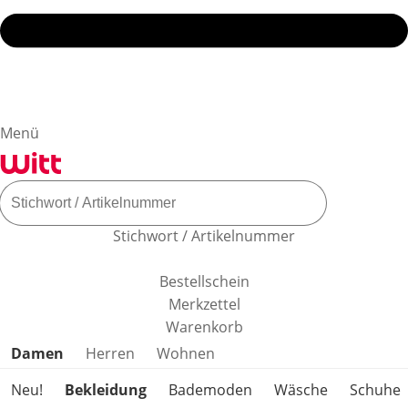
Menü
Stichwort / Artikelnummer
Bestellschein
Merkzettel
Warenkorb
Produktkategorien überspringen
Damen
Herren
Wohnen
Neu!
Bekleidung
Bademoden
Wäsche
Schuhe