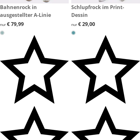
€ 79,99
Bahnenrock in
€ 29,00
Schlupfrock im Print-
ausgestellter A-Linie
Dessin
€ 79,99
€ 79,99
€ 29,00
€ 29,00
nur
nur