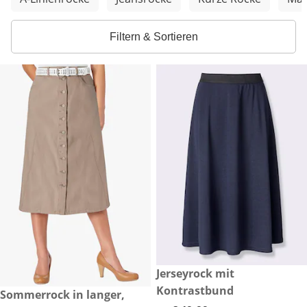
Filtern & Sortieren
€ 49,99
Jerseyrock mit
Kontrastbund
€ 59,99
Sommerrock in langer,