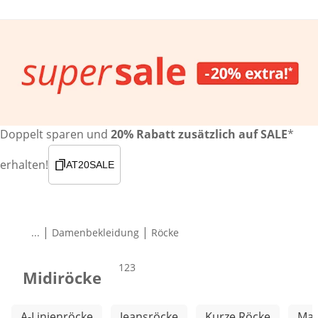
Doppelt sparen und
20% Rabatt zusätzlich auf SALE
*
erhalten!
AT20SALE
|
|
...
Damenbekleidung
Röcke
Produkte
123
Midiröcke
Weitere Kategorien überspringen
A-Linienröcke
Jeansröcke
Kurze Röcke
Max