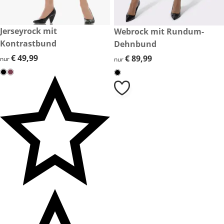
€ 49,99
Jerseyrock mit
€ 89,99
Webrock mit Rundum-
Kontrastbund
Dehnbund
€ 49,99
€ 49,99
€ 89,99
€ 89,99
nur
nur