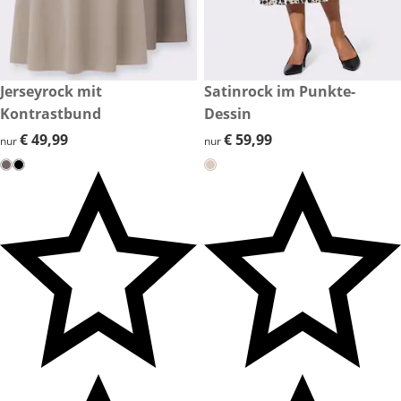
€ 49,99
Jerseyrock mit
€ 59,99
Satinrock im Punkte-
Kontrastbund
Dessin
€ 49,99
€ 49,99
€ 59,99
€ 59,99
nur
nur