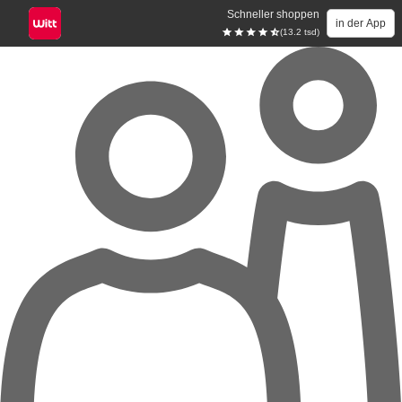
Schneller shoppen
in der App
(13.2 tsd)
Zum Hauptinhalt springen