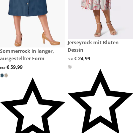
€ 24,99
Jerseyrock mit Blüten-
Dessin
€ 59,99
Sommerrock in langer,
€ 24,99
€ 24,99
ausgestellter Form
nur
€ 59,99
€ 59,99
nur