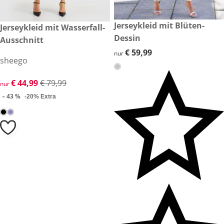
€ 59,99
Jerseykleid mit Blüten-
reduzierter Preis € 44,99, vorheriger Preis: € 79,99
Jerseykleid mit Wasserfall-
-43 %
Dessin
Ausschnitt
€ 59,99
€ 59,99
nur
sheego
reduzierter Preis € 44,99, vorheriger Preis: € 79,99
€ 44,99
€ 79,99
nur
– 43 %
-20% Extra