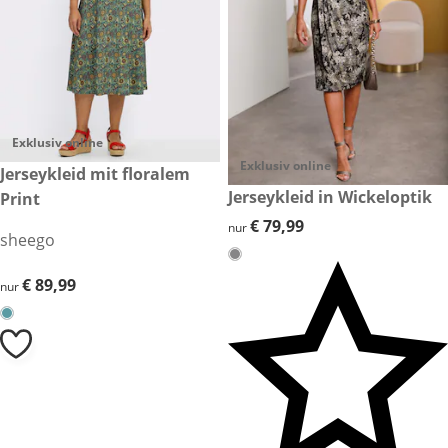
Exklusiv online
Exklusiv online
€ 89,99
Jerseykleid mit floralem
€ 79,99
Jerseykleid in Wickeloptik
Print
€ 79,99
€ 79,99
nur
sheego
€ 89,99
€ 89,99
nur