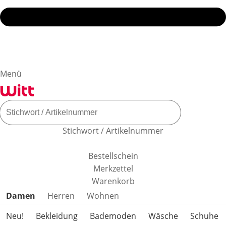
Menü
Stichwort / Artikelnummer
Bestellschein
Merkzettel
Warenkorb
Produktkategorien überspringen
Damen
Herren
Wohnen
Neu!
Bekleidung
Bademoden
Wäsche
Schuhe