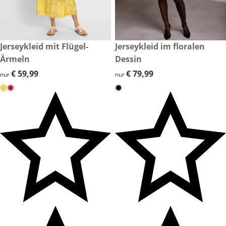
€ 59,99
Jerseykleid mit Flügel-
€ 79,99
Jerseykleid im floralen
Ärmeln
Dessin
€ 59,99
€ 59,99
€ 79,99
€ 79,99
nur
nur