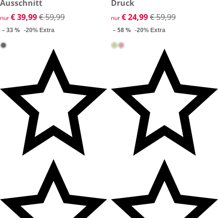
Ausschnitt
Druck
reduzierter Preis € 39,99, vorheriger Preis: € 59,99
€ 39,99
€ 59,99
reduzierter Preis € 24,99, vor
€ 24,99
€ 59,99
nur
nur
– 33 %
– 58 %
-20% Extra
-20% Extra