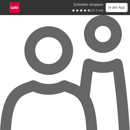
Schneller shoppen
in der App
(13.2 tsd)
Zum Hauptinhalt springen