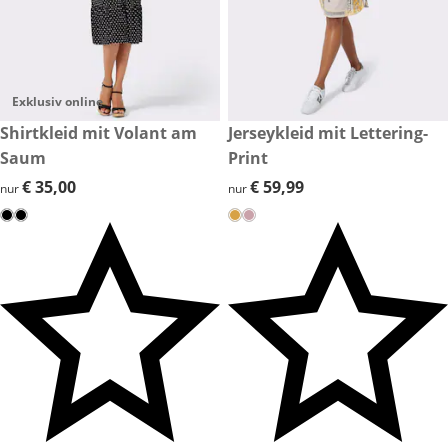
Exklusiv online
€ 35,00
Shirtkleid mit Volant am
€ 59,99
Jerseykleid mit Lettering-
Saum
Print
€ 35,00
€ 35,00
€ 59,99
€ 59,99
nur
nur